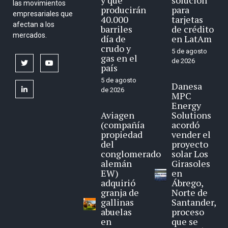
y que
solución
las movimientos
producirán
para
empresariales que
40.000
tarjetas
afectan a los
barriles
de crédito
mercados.
día de
en LatAm
crudo y
5 de agosto
gas en el
de 2026
twitter
youtube
país
5 de agosto
Danesa
linkedin
de 2026
MPC
Energy
Aviagen
Solutions
(compañía
acordó
propiedad
vender el
del
proyecto
conglomerado
solar Los
alemán
Girasoles
EW)
en
adquirió
Ábrego,
granja de
Norte de
gallinas
Santander,
abuelas
proceso
en
que se