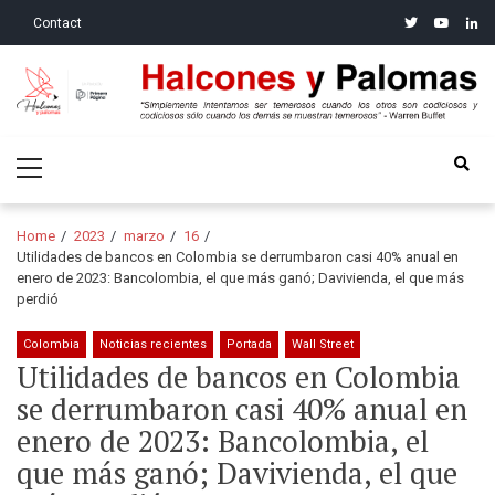
Skip
Skip
twitter
youtube
linke
Contact
to
to
navigation
content
Halcones y Palomas
“Simplemente intentamos ser temerosos cuando los otros son
Primary
codiciosos y codiciosos sólo cuando los demás se muestran
Menu
temerosos”: Warren Buffet
Home
2023
marzo
16
Utilidades de bancos en Colombia se derrumbaron casi 40% anual en
enero de 2023: Bancolombia, el que más ganó; Davivienda, el que más
perdió
Colombia
Noticias recientes
Portada
Wall Street
Utilidades de bancos en Colombia
se derrumbaron casi 40% anual en
enero de 2023: Bancolombia, el
que más ganó; Davivienda, el que