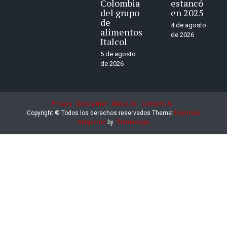
Colombia
estancó
del grupo
en 2025
de
4 de agosto
alimentos
de 2026
Italcol
5 de agosto
de 2026
Privacy
Disclaimer
About Us
Contact Us
Copyright © Todos los derechos reservados
Theme:
Eximious
Magazine
by
Themesaga