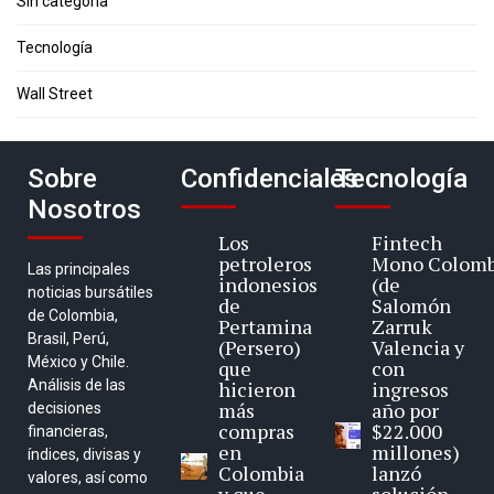
Sin categoría
Tecnología
Wall Street
Sobre
Confidenciales
Tecnología
Nosotros
Los
Fintech
petroleros
Mono Colomb
Las principales
indonesios
(de
noticias bursátiles
de
Salomón
de Colombia,
Pertamina
Zarruk
Brasil, Perú,
(Persero)
Valencia y
México y Chile.
que
con
Análisis de las
hicieron
ingresos
más
año por
decisiones
compras
$22.000
financieras,
en
millones)
índices, divisas y
Colombia
lanzó
valores, así como