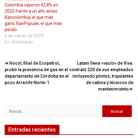
Colombia cayeron 42,8% en
2023 frente a un año antes:
Bancolombia, el que más
ganó; BanPopular, el que más
perdió
6 de marzo de 2024
En «Colombia»
Navegación
Hocol, filial de Ecopetrol,
Latam llena «vacío» de Viva:
probó la presencia de gas en el
contrató 220 de sus empleados
de
departamento de Córdoba en el
incluyendo pilotos, tripulantes
entradas
pozo Arrecife Norte-1
de cabina y técnicos de
mantenimiento
Buscar:
Entradas recientes