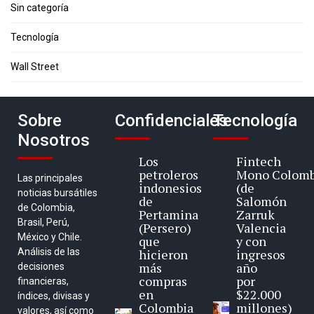
Sin categoría
Tecnología
Wall Street
Sobre
Confidenciales
Tecnología
Nosotros
Los
Fintech
petroleros
Mono Colomb
Las principales
indonesios
(de
noticias bursátiles
de
Salomón
de Colombia,
Pertamina
Zarruk
Brasil, Perú,
(Persero)
Valencia
México y Chile.
que
y con
Análisis de las
hicieron
ingresos
más
año
decisiones
compras
por
financieras,
en
$22.000
índices, divisas y
Colombia
millones)
valores, así como