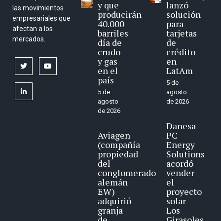
y que
lanzó
las movimientos
producirán
solución
empresariales que
40.000
para
afectan a los
barriles
tarjetas
mercados.
día de
de
crudo
crédito
y gas
en
twitter
youtube
en el
LatAm
país
5 de
linkedin
5 de
agosto
agosto
de 2026
de 2026
Danesa
Aviagen
PC
(compañía
Energy
propiedad
Solutions
del
acordó
conglomerado
vender
alemán
el
EW)
proyecto
adquirió
solar
granja
Los
de
Girasoles