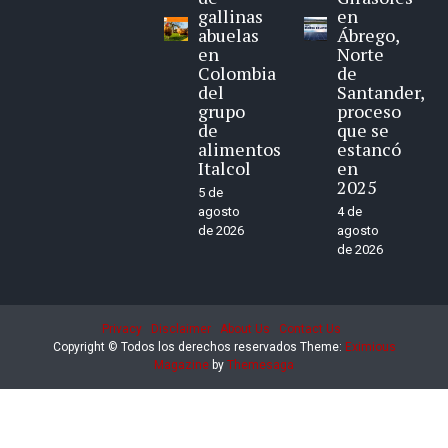
gallinas
en
abuelas
Ábrego,
en
Norte
Colombia
de
del
Santander,
grupo
proceso
de
que se
alimentos
estancó
Italcol
en
2025
5 de
agosto
4 de
de 2026
agosto
de 2026
Privacy
Disclaimer
About Us
Contact Us
Copyright © Todos los derechos reservados
Theme:
Eximious
Magazine
by
Themesaga