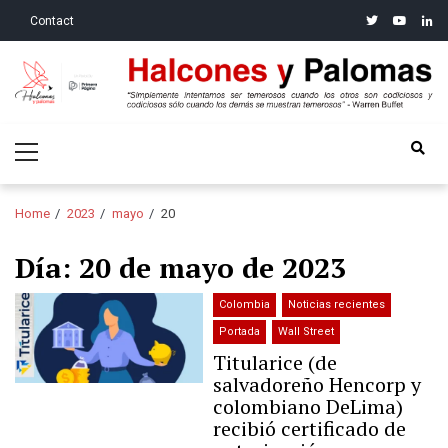
Skip
Skip
twitter
youtube
linke
Contact
to
to
navigation
content
Halcones y Palomas
“Simplemente intentamos ser temerosos cuando los otros son
Primary
codiciosos y codiciosos sólo cuando los demás se muestran
Menu
temerosos”: Warren Buffet
Home
2023
mayo
20
Día:
20 de mayo de 2023
Colombia
Noticias recientes
Portada
Wall Street
Titularice (de
salvadoreño Hencorp y
colombiano DeLima)
recibió certificado de