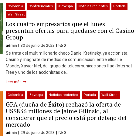
Colombia
Confidenciales
iBovespa
Noticias recientes
Portada
Wall Street
Los cuatro empresarios que el lunes
presentan ofertas para quedarse con el Casino
Group
admin
30 de junio de 2023
0
Se trata del multimillonario checo Daniel Kretinsky, ya accionista
Casino y magnate de medios de comunicación, entre ellos Le
Monde; Xavier Niel, del grupo de telecomunicaciones Iliad (Internet
Free y uno de los accionistas de…
Leer más
Colombia
iBovespa
Noticias recientes
Portada
Wall Street
GPA (dueña de Éxito) rechazó la oferta de
US$836 millones de Jaime Gilinski, al
considerar que el precio está por debajo del
mercado
admin
29 de junio de 2023
0