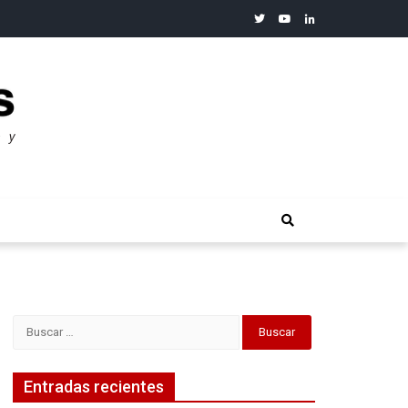
twitter
youtube
linkedin
merosos”: Warren Buffet
Buscar:
Entradas recientes