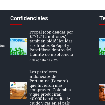
Confidenciales
Te
Propal (con deudas por
$771.712 millones)
también pidió liquidar
sus filiales SuPapel y
dos.
Papelfibras dentro del
trámite de insolvencia
6 de agosto de 2026
Los petroleros
indonesios de
Pertamina (Persero)
que hicieron más
compras en Colombia
y que producirán
40.000 barriles día de
crudo y gas en el país