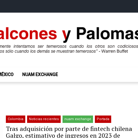
mas
ros son codiciosos y codiciosos sólo cuando los demás se muestran te
MÉXICO
NUAM EXCHANGE
Colombia
Noticias recientes
nuam exchange
Portada
Tras adquisición por parte de fintech chilena
Galgo, estimativo de ingresos en 2023 de