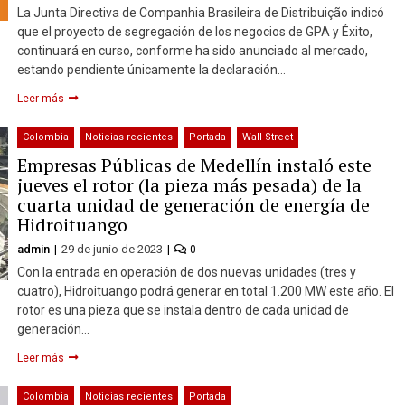
La Junta Directiva de Companhia Brasileira de Distribuição indicó
que el proyecto de segregación de los negocios de GPA y Éxito,
continuará en curso, conforme ha sido anunciado al mercado,
estando pendiente únicamente la declaración…
Leer más
Colombia
Noticias recientes
Portada
Wall Street
Empresas Públicas de Medellín instaló este
jueves el rotor (la pieza más pesada) de la
cuarta unidad de generación de energía de
Hidroituango
admin
29 de junio de 2023
0
Con la entrada en operación de dos nuevas unidades (tres y
cuatro), Hidroituango podrá generar en total 1.200 MW este año. El
rotor es una pieza que se instala dentro de cada unidad de
generación…
Leer más
Colombia
Noticias recientes
Portada