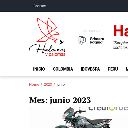
Skip
Skip
Contact
to
to
navigation
content
Halcones y Palo
“Simplemente intentamos ser temerosos cuando los ot
INICIO
COLOMBIA
IBOVESPA
PERÚ
Home
2023
junio
Mes:
junio 2023