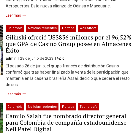
Aeropuertos. Esta nueva alianza de Odinsa y Macquarie…
Leer más
Colombia
Noticias recientes
Portada
Wall Street
Gilinski ofreció US$836 millones por el 96,52%
que GPA de Casino Group posee en Almacenes
Éxito
admin
28 de junio de 2023
0
El pasado 26 de junio, el grupo francés de distribución Casino
confirmó que tras haber finalizado la venta de la participación que
mantenía en la cadena brasileña Assaí, decidió que cederá el resto
de sus…
Leer más
Colombia
Noticias recientes
Portada
Tecnología
Camilo Salah fue nombrado director general
para Colombia de compañía estadounidense
Neil Patel Digital