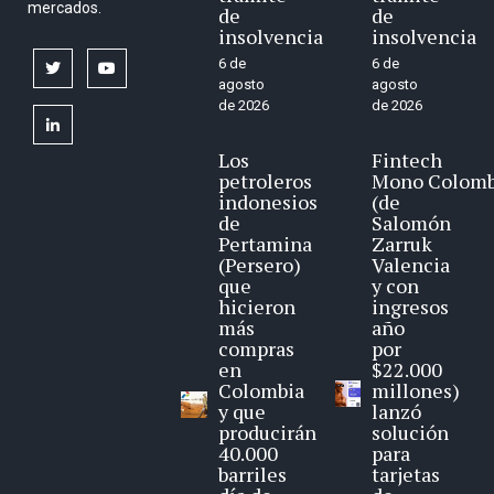
mercados.
de
de
insolvencia
insolvencia
6 de
6 de
twitter
youtube
agosto
agosto
de 2026
de 2026
linkedin
Los
Fintech
petroleros
Mono Colomb
indonesios
(de
de
Salomón
Pertamina
Zarruk
(Persero)
Valencia
que
y con
hicieron
ingresos
más
año
compras
por
en
$22.000
Colombia
millones)
y que
lanzó
producirán
solución
40.000
para
barriles
tarjetas