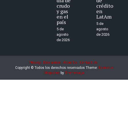
día de
de
crudo
crédito
y gas
en
en el
LatAm
país
5 de
5 de
agosto
agosto
de 2026
de 2026
Privacy
Disclaimer
About Us
Contact Us
Copyright © Todos los derechos reservados
Theme:
Eximious
Magazine
by
Themesaga