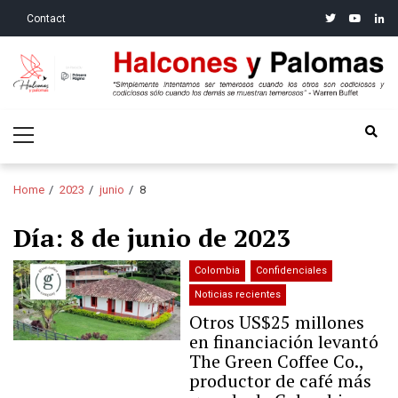
Skip
Skip
twitter
youtube
linke
Contact
to
to
navigation
content
Halcones y Palomas
“Simplemente intentamos ser temerosos cuando los otros son
Primary
codiciosos y codiciosos sólo cuando los demás se muestran
Menu
temerosos”: Warren Buffet
Home
2023
junio
8
Día:
8 de junio de 2023
Colombia
Confidenciales
Noticias recientes
Otros US$25 millones
en financiación levantó
The Green Coffee Co.,
productor de café más