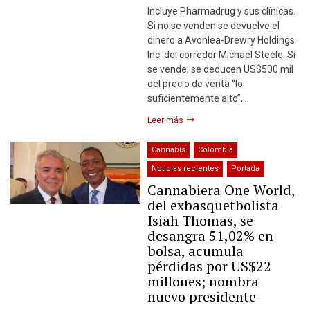
Incluye Pharmadrug y sus clínicas.
Si no se venden se devuelve el
dinero a Avonlea-Drewry Holdings
Inc. del corredor Michael Steele. Si
se vende, se deducen US$500 mil
del precio de venta “lo
suficientemente alto”,…
Leer más
Cannabis
Colombia
Noticias recientes
Portada
Cannabiera One World,
del exbasquetbolista
Isiah Thomas, se
desangra 51,02% en
bolsa, acumula
pérdidas por US$22
millones; nombra
nuevo presidente