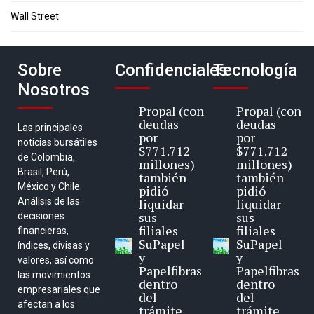
Wall Street
Sobre
Confidenciales
Tecnología
Nosotros
Propal (con
Propal (con
deudas
deudas
Las principales
por
por
noticias bursátiles
$771.712
$771.712
de Colombia,
millones)
millones)
Brasil, Perú,
también
también
México y Chile.
pidió
pidió
Análisis de las
liquidar
liquidar
sus
sus
decisiones
filiales
filiales
financieras,
SuPapel
SuPapel
índices, divisas y
y
y
valores, así como
Papelfibras
Papelfibras
las movimientos
dentro
dentro
empresariales que
del
del
afectan a los
trámite
trámite