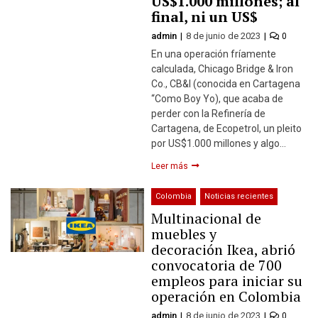
US$1.000 millones; al
final, ni un US$
admin
8 de junio de 2023
0
En una operación fríamente
calculada, Chicago Bridge & Iron
Co., CB&I (conocida en Cartagena
“Como Boy Yo), que acaba de
perder con la Refinería de
Cartagena, de Ecopetrol, un pleito
por US$1.000 millones y algo…
Leer más
Colombia
Noticias recientes
Multinacional de
muebles y
decoración Ikea, abrió
convocatoria de 700
empleos para iniciar su
operación en Colombia
admin
8 de junio de 2023
0