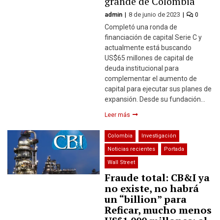
grande de Colombia
admin
8 de junio de 2023
0
Completó una ronda de
financiación de capital Serie C y
actualmente está buscando
US$65 millones de capital de
deuda institucional para
complementar el aumento de
capital para ejecutar sus planes de
expansión. Desde su fundación…
Leer más
Colombia
Investigación
Noticias recientes
Portada
Wall Street
Fraude total: CB&I ya
no existe, no habrá
un “billion” para
Reficar, mucho menos