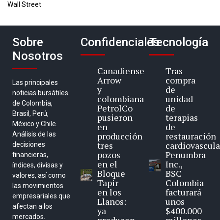
Wall Street
Sobre
Confidenciales
Tecnología
Nosotros
Canadiense
Tras
Arrow
compra
Las principales
y
de
noticias bursátiles
colombiana
unidad
de Colombia,
PetrolCo
de
Brasil, Perú,
pusieron
terapias
México y Chile.
en
de
Análisis de las
producción
restauración
tres
cardiovascula
decisiones
pozos
Penumbra
financieras,
en el
Inc.,
índices, divisas y
Bloque
BSC
valores, así como
Tapir
Colombia
las movimientos
en los
facturará
empresariales que
Llanos:
unos
afectan a los
ya
$400.000
mercados.
producen
millones