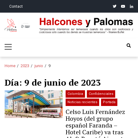
Skip
Skip
twitter
youtube
linke
Contact
to
to
navigation
content
Halcones y Palomas
“Simplemente intentamos ser temerosos cuando los otros son
Primary
codiciosos y codiciosos sólo cuando los demás se muestran
Menu
temerosos”: Warren Buffet
Home
2023
junio
9
Día:
9 de junio de 2023
Colombia
Confidenciales
Noticias recientes
Portada
Celso Luis Fernández
Hoyos (del grupo
español Faranda –
Hotel Caribe) va tras