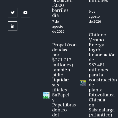
5.000
barriles
6 de
twitter
youtube
día
agosto
7 de
de 2026
linkedin
agosto
de 2026
Chileno
Verano
Propal (con
Energy
deudas
logró
por
financiación
$771.712
de
millones)
$37.481
también
millones
pidió
para la
liquidar
construcción
sus
de
filiales
planta
SuPapel
fotovoltaica
y
Chicalá
Papelfibras
en
dentro
Sabanalarga
del
(Atlántico)