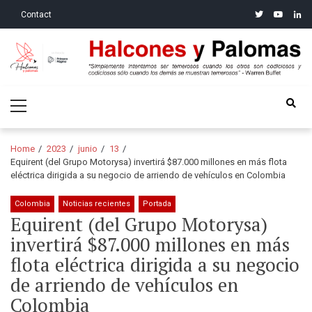
Skip
Skip
twitter
youtube
linke
Contact
to
to
navigation
content
Halcones y Palomas
“Simplemente intentamos ser temerosos cuando los otros son
Primary
codiciosos y codiciosos sólo cuando los demás se muestran
Menu
temerosos”: Warren Buffet
Home
2023
junio
13
Equirent (del Grupo Motorysa) invertirá $87.000 millones en más flota
eléctrica dirigida a su negocio de arriendo de vehículos en Colombia
Colombia
Noticias recientes
Portada
Equirent (del Grupo Motorysa)
invertirá $87.000 millones en más
flota eléctrica dirigida a su negocio
de arriendo de vehículos en
Colombia