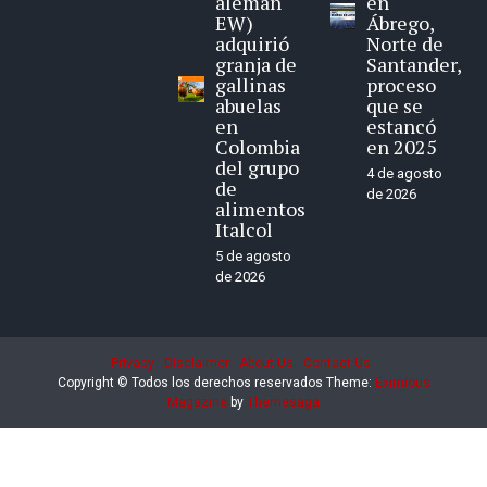
alemán
en
EW)
Ábrego,
adquirió
Norte de
granja de
Santander,
gallinas
proceso
abuelas
que se
en
estancó
Colombia
en 2025
del grupo
4 de agosto
de
de 2026
alimentos
Italcol
5 de agosto
de 2026
Privacy
Disclaimer
About Us
Contact Us
Copyright © Todos los derechos reservados
Theme:
Eximious
Magazine
by
Themesaga