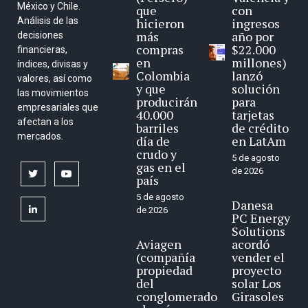
México y Chile.
que
con
Análisis de las
hicieron
ingresos
más
año por
decisiones
compras
$22.000
financieras,
en
millones)
índices, divisas y
Colombia
lanzó
valores, así como
y que
solución
las movimientos
producirán
para
empresariales que
40.000
tarjetas
afectan a los
barriles
de crédito
mercados.
día de
en LatAm
crudo y
5 de agosto
gas en el
de 2026
twitter
youtube
país
5 de agosto
Danesa
linkedin
de 2026
PC Energy
Solutions
Aviagen
acordó
(compañía
vender el
propiedad
proyecto
del
solar Los
conglomerado
Girasoles