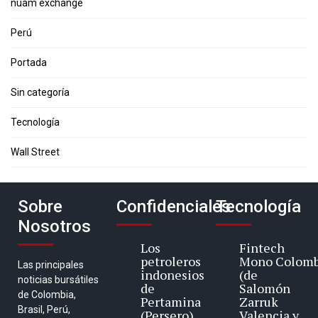
nuam exchange
Perú
Portada
Sin categoría
Tecnología
Wall Street
Sobre
Confidenciales
Tecnología
Nosotros
Los
Fintech
petroleros
Mono Colomb
Las principales
indonesios
(de
noticias bursátiles
de
Salomón
de Colombia,
Pertamina
Zarruk
Brasil, Perú,
(Persero)
Valencia y