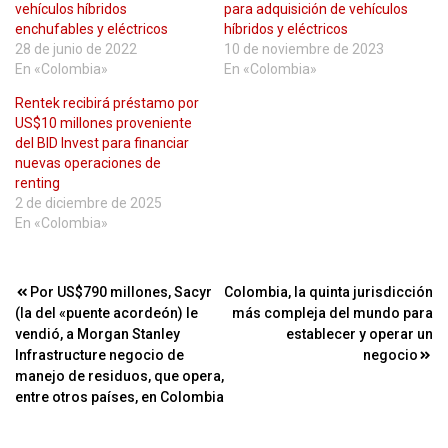
vehículos híbridos
para adquisición de vehículos
enchufables y eléctricos
híbridos y eléctricos
28 de junio de 2022
10 de noviembre de 2023
En «Colombia»
En «Colombia»
Rentek recibirá préstamo por
US$10 millones proveniente
del BID Invest para financiar
nuevas operaciones de
renting
2 de diciembre de 2025
En «Colombia»
Navegación
Por US$790 millones, Sacyr
Colombia, la quinta jurisdicción
(la del «puente acordeón) le
más compleja del mundo para
de
vendió, a Morgan Stanley
establecer y operar un
entradas
Infrastructure negocio de
negocio
manejo de residuos, que opera,
entre otros países, en Colombia