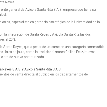
nta Reyes.
erente general de Avícola Santa Rita S.A.S, empresa que tiene su
lcol.
e otros, especialista en gerencia estratégica de la Universidad de la
 la integración de Santa Reyes y Avícola Santa Rita las dos
res al 20%.
s de Santa Reyes, que a pesar de ubicarse en una categoría commoditie
s libres de jaula, como la tradicional marca Gallina Feliz, huevos
y clara de huevo pasteurizada.
 Reyes S.A.S. y Avícola Santa Rita S.A.S.
entos de venta directa al público en los departamentos de