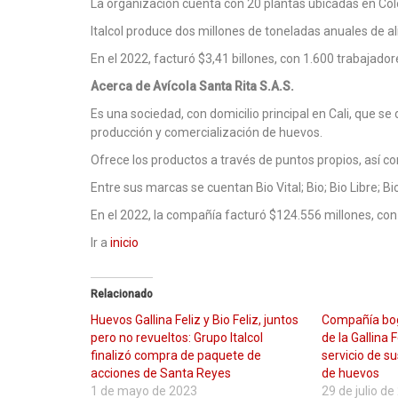
La organización cuenta con 20 plantas ubicadas en Co
Italcol produce dos millones de toneladas anuales de 
En el 2022, facturó $3,41 billones, con 1.600 trabajado
Acerca de Avícola Santa Rita S.A.S.
Es una sociedad, con domicilio principal en Cali, que se 
producción y comercialización de huevos.
Ofrece los productos a través de puntos propios, así 
Entre sus marcas se cuentan Bio Vital; Bio; Bio Libre; Bio
En el 2022, la compañía facturó $124.556 millones, con
Ir a
inicio
Relacionado
Huevos Gallina Feliz y Bio Feliz, juntos
Compañía bog
pero no revueltos: Grupo Italcol
de la Gallina 
finalizó compra de paquete de
servicio de su
acciones de Santa Reyes
de huevos
1 de mayo de 2023
29 de julio d