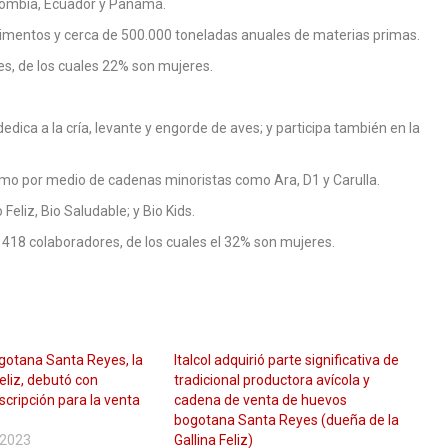
lombia, Ecuador y Panamá.
alimentos y cerca de 500.000 toneladas anuales de materias primas.
res, de los cuales 22% son mujeres.
dedica a la cría, levante y engorde de aves; y participa también en la
como por medio de cadenas minoristas como Ara, D1 y Carulla.
 Feliz, Bio Saludable; y Bio Kids.
 418 colaboradores, de los cuales el 32% son mujeres.
otana Santa Reyes, la
Italcol adquirió parte significativa de
Feliz, debutó con
tradicional productora avícola y
scripción para la venta
cadena de venta de huevos
bogotana Santa Reyes (dueña de la
e 2023
Gallina Feliz)