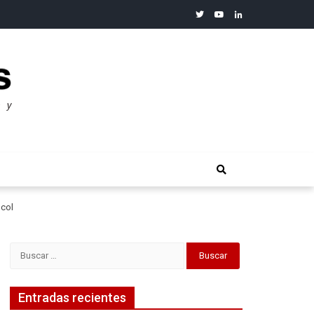
twitter
youtube
linkedin
merosos”: Warren Buffet
lcol
Buscar:
Entradas recientes