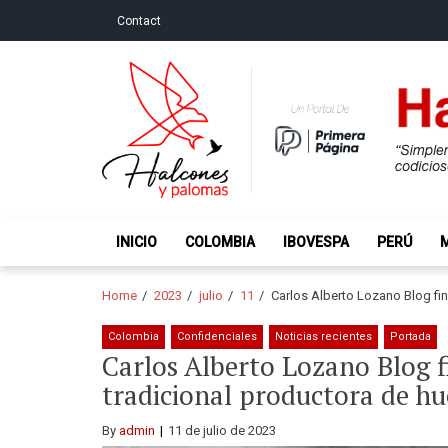
Skip
Skip
Contact
to
to
navigation
content
Halcones y Palo
“Simplemente intentamos ser temerosos cuando los ot
INICIO
COLOMBIA
IBOVESPA
PERÚ
Home
2023
julio
11
Carlos Alberto Lozano Blog fin
Colombia
Confidenciales
Noticias recientes
Portada
Carlos Alberto Lozano Blog f
tradicional productora de hu
By
admin
11 de julio de 2023