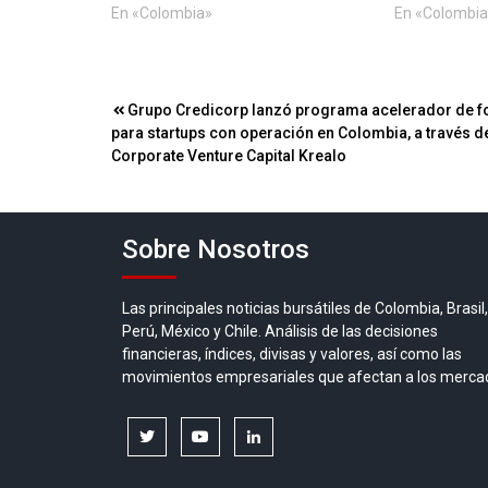
En «Colombia»
En «Colombia
Navegación
Grupo Credicorp lanzó programa acelerador de 
para startups con operación en Colombia, a través d
de
Corporate Venture Capital Krealo
entradas
Sobre Nosotros
Las principales noticias bursátiles de Colombia, Brasil,
Perú, México y Chile. Análisis de las decisiones
financieras, índices, divisas y valores, así como las
movimientos empresariales que afectan a los merca
twitter
youtube
linkedin