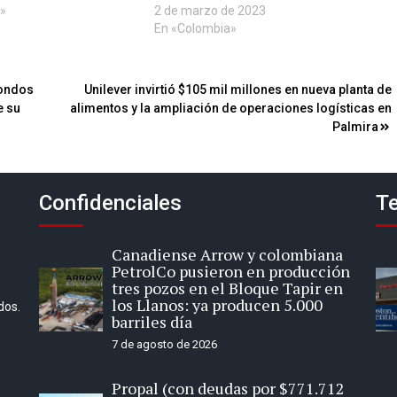
»
2 de marzo de 2023
En «Colombia»
fondos
Unilever invirtió $105 mil millones en nueva planta de
e su
alimentos y la ampliación de operaciones logísticas en
Palmira
Confidenciales
Te
Canadiense Arrow y colombiana
PetrolCo pusieron en producción
tres pozos en el Bloque Tapir en
los Llanos: ya producen 5.000
dos.
barriles día
7 de agosto de 2026
Propal (con deudas por $771.712