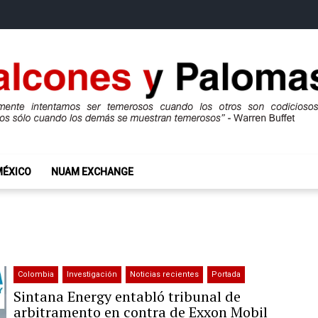
mas
ros son codiciosos y codiciosos sólo cuando los demás se muestran te
MÉXICO
NUAM EXCHANGE
Colombia
Investigación
Noticias recientes
Portada
Sintana Energy entabló tribunal de
arbitramento en contra de Exxon Mobil