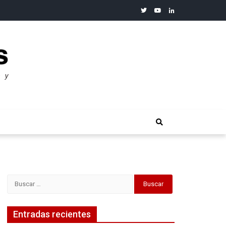
twitter
youtube
linkedin
merosos”: Warren Buffet
Buscar:
Entradas recientes