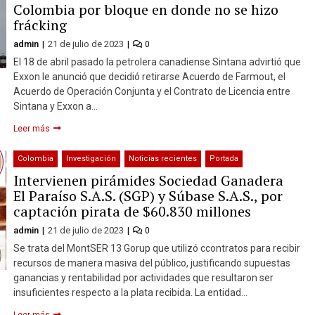
Colombia por bloque en donde no se hizo
frácking
admin
21 de julio de 2023
0
El 18 de abril pasado la petrolera canadiense Sintana advirtió que
Exxon le anunció que decidió retirarse Acuerdo de Farmout, el
Acuerdo de Operación Conjunta y el Contrato de Licencia entre
Sintana y Exxon a…
Leer más
Colombia
Investigación
Noticias recientes
Portada
Intervienen pirámides Sociedad Ganadera
El Paraíso S.A.S. (SGP) y Súbase S.A.S., por
captación pirata de $60.830 millones
admin
21 de julio de 2023
0
Se trata del MontSER 13 Gorup que utilizó ccontratos para recibir
recursos de manera masiva del público, justificando supuestas
ganancias y rentabilidad por actividades que resultaron ser
insuficientes respecto a la plata recibida. La entidad…
Leer más