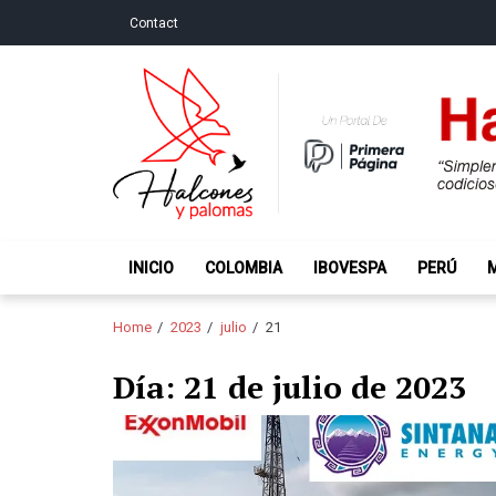
Skip
Skip
Contact
to
to
navigation
content
Halcones y Palo
“Simplemente intentamos ser temerosos cuando los ot
INICIO
COLOMBIA
IBOVESPA
PERÚ
Home
2023
julio
21
Día:
21 de julio de 2023