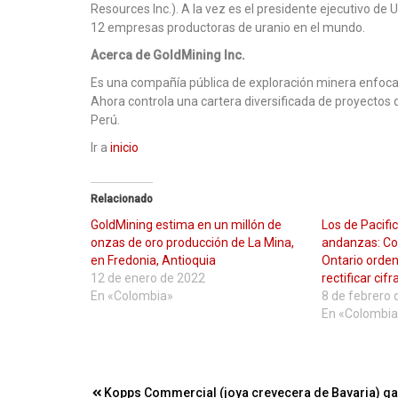
Resources Inc.). A la vez es el presidente ejecutivo d
12 empresas productoras de uranio en el mundo.
Acerca de GoldMining Inc.
Es una compañía pública de exploración minera enfocada
Ahora controla una cartera diversificada de proyectos d
Perú.
Ir a
inicio
Relacionado
GoldMining estima en un millón de
Los de Pacifi
onzas de oro producción de La Mina,
andanzas: Co
en Fredonia, Antioquia
Ontario orde
12 de enero de 2022
rectificar cifr
En «Colombia»
8 de febrero 
En «Colombia
Navegación
Kopps Commercial (joya crevecera de Bavaria) g