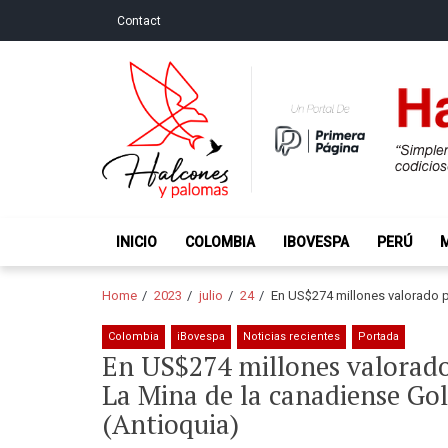
Skip
Skip
Contact
to
to
navigation
content
Halcones y Palo
“Simplemente intentamos ser temerosos cuando los ot
INICIO
COLOMBIA
IBOVESPA
PERÚ
Home
2023
julio
24
En US$274 millones valorado p
Colombia
iBovespa
Noticias recientes
Portada
En US$274 millones valorado
La Mina de la canadiense Go
(Antioquia)