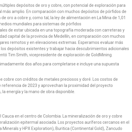
ltiples depósitos de oro y cobre, con potencial de exploración para
al más amplio. En comparación con muchos depósitos de pórfidos de
 de oro a cobre y, como tal, la ley de alimentación en La Mina de 1,01
omedios mundiales para sistemas de pórfidos
onales de estar ubicada en una topografía moderada con carreteras y
iudad capital de la provincia de Medellín, en comparación con muchos
ugares remotos y en elevaciones extremas. Esperamos evaluar más
los depósitos existentes y trabajar hacia descubrimientos adicionales
entó Tim Smith, vicepresidente de exploración de GoldMining.
oximadamente dos años para completarse e incluye una supuesta
e cobre con créditos de metales preciosos y doré. Los costos de
de referencia de 2023 y aprovechan la proximidad del proyecto
s, la energía y la mano de obra disponible.
del Cauca en el centro de Colombia. La mineralización de oro y cobre
eralización epitermal asociada. Los proyectos auríferos cercanos en el
Minerals y HPX Exploration), Buritica (Continental Gold), Zancudo