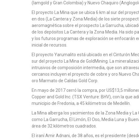
(Iamgold y Gran Colombia) y Nuevo Chaquiro (Anglogold
El proyecto La Mina que se ubica 6 km al sur del proye
en dos (La Cantera y Zona Media) de los siete prospec
aeromagnética sobre el prospecto La Garrucha, ubicad
de los depósitos La Cantera y la Zona Media. Ha sido 
y los futuros programas de exploración se enfocarán e
inicial de recursos.
El proyecto Yarumalito está ubicado en el Cinturón Me
sur del proyecto La Mina de GoldMining. La mineraliza
intrusivos de composición intermedia, que son atraves
cercanos incluyen el proyecto de cobre y oro Nuevo Ch
oro Marmato de Caldas Gold Corp.
En mayo de 2017 cerró la compra, por US$13,5 millone
Copper and Gold Inc. (TSX Venture: BHV), con la que adi
municipio de Fredonia, a 45 kilómetros de Medellín.
La Mina alberga los yacimientos de la Zona Media y La 
como La Garrucha, El Limón, El Oso, Media Luna y Bue
área de 32 kilómetros cuadrados.
El iraní Amir Adnani, de 38 años, es el presidente (des