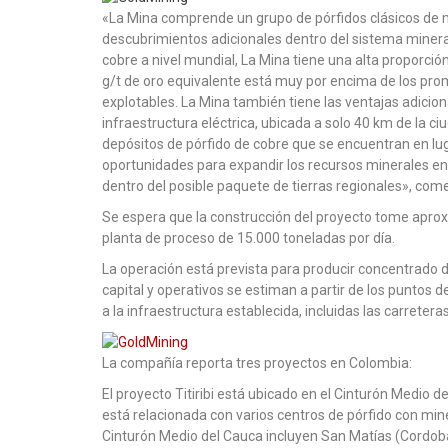
«La Mina comprende un grupo de pórfidos clásicos de mú
descubrimientos adicionales dentro del sistema miner
cobre a nivel mundial, La Mina tiene una alta proporción
g/t de oro equivalente está muy por encima de los pr
explotables. La Mina también tiene las ventajas adici
infraestructura eléctrica, ubicada a solo 40 km de la c
depósitos de pórfido de cobre que se encuentran en l
oportunidades para expandir los recursos minerales en 
dentro del posible paquete de tierras regionales», com
Se espera que la construcción del proyecto tome apr
planta de proceso de 15.000 toneladas por día.
La operación está prevista para producir concentrado d
capital y operativos se estiman a partir de los puntos 
a la infraestructura establecida, incluidas las carretera
La compañía reporta tres proyectos en Colombia:
El proyecto Titiribi está ubicado en el Cinturón Medio 
está relacionada con varios centros de pórfido con min
Cinturón Medio del Cauca incluyen San Matías (Cordoba 