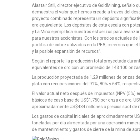
Alastair Still, director ejecutivo de GoldMining, señal
demuestra el valor que hemos creado a través del desc
proyecto combinado representa un depósito significativ
oro equivalente. Los depósitos de esta escala con pot
y La Mina ejemplifica nuestros esfuerzos para avanzar
para nuestros accionistas. Con los precios actuales de 
por libra de cobre utilizados en la PEA, creemos que e
y la posible expansión de recursos”.
Según el reporte, la producción total proyectada dura
equivalentes de oro con un promedio de 143.100 onzas 
La producción proyectada de 1,29 millones de onzas de 
plata con recuperaciones del 91%, 80% y 64%, respect
El valor actual neto después de impuestos (NPV (5%) 
básicos de caso base de US$1,750 por onza de oro, US$2
aproximadamente US$434 millones a precios spot de m
Los gastos de capital iniciales de aproximadamente U
toneladas por día alimentada por una operación minera
de mantenimiento y gastos de cierre de la mina de a