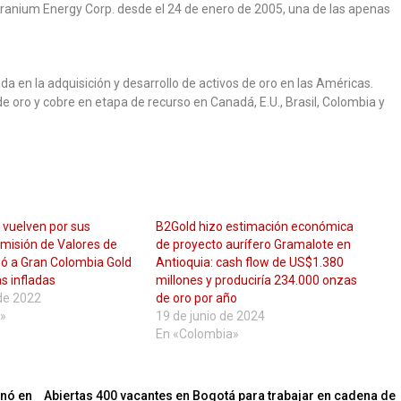
e Uranium Energy Corp. desde el 24 de enero de 2005, una de las apenas
 en la adquisición y desarrollo de activos de oro en las Américas.
e oro y cobre en etapa de recurso en Canadá, E.U., Brasil, Colombia y
c vuelven por sus
B2Gold hizo estimación económica
misión de Valores de
de proyecto aurífero Gramalote en
nó a Gran Colombia Gold
Antioquia: cash flow de US$1.380
as infladas
millones y produciría 234.000 onzas
de 2022
de oro por año
»
19 de junio de 2024
En «Colombia»
anó en
Abiertas 400 vacantes en Bogotá para trabajar en cadena de