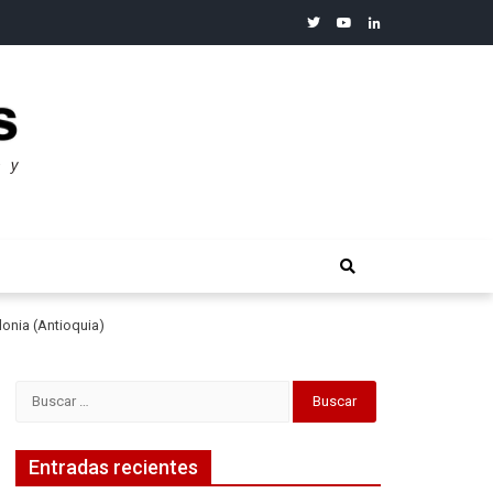
twitter
youtube
linkedin
merosos”: Warren Buffet
onia (Antioquia)
Buscar:
Entradas recientes