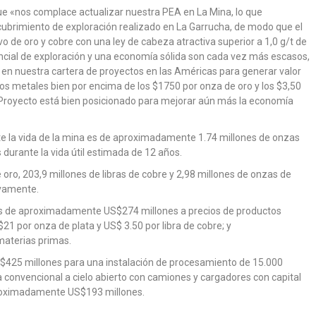
ó que «nos complace actualizar nuestra PEA en La Mina, lo que
ubrimiento de exploración realizado en La Garrucha, de modo que el
o de oro y cobre con una ley de cabeza atractiva superior a 1,0 g/t de
encial de exploración y una economía sólida son cada vez más escasos,
 en nuestra cartera de proyectos en las Américas para generar valor
los metales bien por encima de los $1750 por onza de oro y los $3,50
l Proyecto está bien posicionado para mejorar aún más la economía
nte la vida de la mina es de aproximadamente 1.74 millones de onzas
durante la vida útil estimada de 12 años.
oro, 203,9 millones de libras de cobre y 2,98 millones de onzas de
ivamente.
es de aproximadamente US$274 millones a precios de productos
1 por onza de plata y US$ 3.50 por libra de cobre; y
aterias primas.
S$425 millones para una instalación de procesamiento de 15.000
 convencional a cielo abierto con camiones y cargadores con capital
proximadamente US$193 millones.