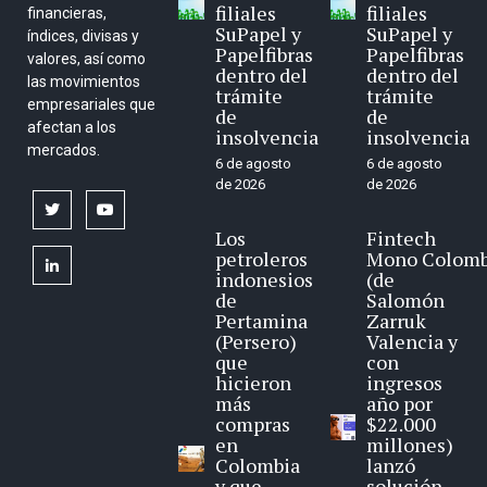
filiales
filiales
financieras,
SuPapel y
SuPapel y
índices, divisas y
Papelfibras
Papelfibras
valores, así como
dentro del
dentro del
las movimientos
trámite
trámite
empresariales que
de
de
afectan a los
insolvencia
insolvencia
mercados.
6 de agosto
6 de agosto
de 2026
de 2026
twitter
youtube
Los
Fintech
petroleros
Mono Colomb
linkedin
indonesios
(de
de
Salomón
Pertamina
Zarruk
(Persero)
Valencia y
que
con
hicieron
ingresos
más
año por
compras
$22.000
en
millones)
Colombia
lanzó
y que
solución