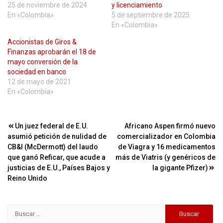
25 de noviembre de 2024
y licenciamiento
En «Colombia»
5 de septiembre de 2025
En «Colombia»
Accionistas de Giros &
Finanzas aprobarán el 18 de
mayo conversión de la
sociedad en banco
12 de mayo de 2021
En «Colombia»
Navegación
Un juez federal de E.U.
Africano Aspen firmó nuevo
asumió petición de nulidad de
comercializador en Colombia
de
CB&I (McDermott) del laudo
de Viagra y 16 medicamentos
entradas
que ganó Reficar, que acude a
más de Viatris (y genéricos de
justicias de E.U., Países Bajos y
la gigante Pfizer)
Reino Unido
Buscar: