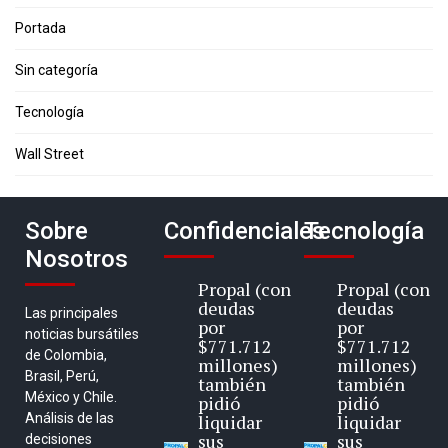
Portada
Sin categoría
Tecnología
Wall Street
Sobre
Confidenciales
Tecnología
Nosotros
Propal (con
Propal (con
deudas
deudas
Las principales
por
por
noticias bursátiles
$771.712
$771.712
de Colombia,
millones)
millones)
Brasil, Perú,
también
también
México y Chile.
pidió
pidió
Análisis de las
liquidar
liquidar
sus
sus
decisiones