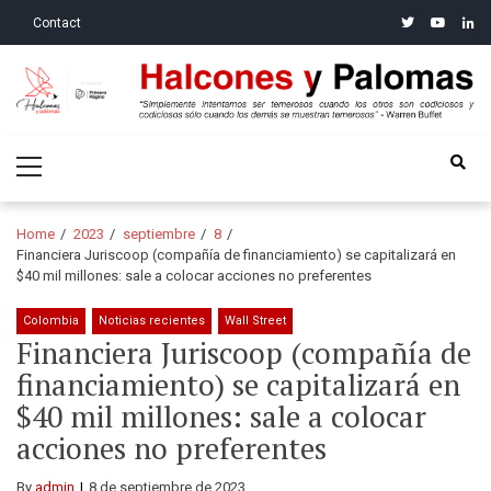
Skip
Skip
twitter
youtube
linke
Contact
to
to
navigation
content
Halcones y Palomas
“Simplemente intentamos ser temerosos cuando los otros son
Primary
codiciosos y codiciosos sólo cuando los demás se muestran
Menu
temerosos”: Warren Buffet
Home
2023
septiembre
8
Financiera Juriscoop (compañía de financiamiento) se capitalizará en
$40 mil millones: sale a colocar acciones no preferentes
Colombia
Noticias recientes
Wall Street
Financiera Juriscoop (compañía de
financiamiento) se capitalizará en
$40 mil millones: sale a colocar
acciones no preferentes
By
admin
8 de septiembre de 2023