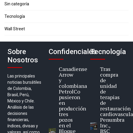
Sin categoría
Tecnología
Wall Street
Sobre
Confidenciales
Tecnología
Nosotros
Canadiense
Tras
Arrow
compra
Las principales
y
de
noticias bursátiles
colombiana
unidad
de Colombia,
PetrolCo
de
Brasil, Perú,
pusieron
terapias
México y Chile.
en
de
Análisis de las
producción
restauración
tres
cardiovascula
decisiones
pozos
Penumbra
financieras,
en el
Inc.,
índices, divisas y
Bloque
BSC
valores, así como