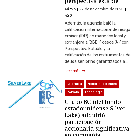
perspectiva estable
admin
22 de noviembre de 2023
0
Además, la agencia bajó la
calificación internacional de riesgo
emisor (IDR) en monedas local y
extranjera a ‘BBB+’ desde ‘A-’ con
Perspectiva Estable y la
calificación de los instrumentos de
deuda sénior no garantizados a…
Leer más
Colombia
Noticias recientes
Portada
Tecnología
Grupo BC (del fondo
estadounidense Silver
Lake) adquirió
participación
accionaria significativa
en compañía