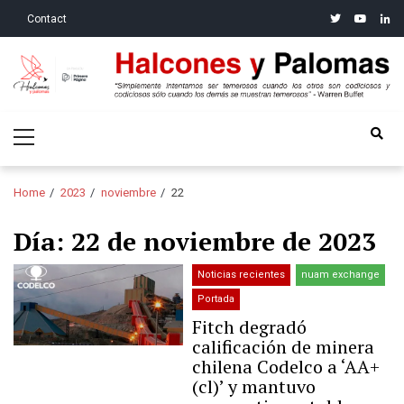
Skip
Skip
twitter
youtube
linke
Contact
to
to
navigation
content
Halcones y Palomas
“Simplemente intentamos ser temerosos cuando los otros son
Primary
codiciosos y codiciosos sólo cuando los demás se muestran
Menu
temerosos”: Warren Buffet
Home
2023
noviembre
22
Día:
22 de noviembre de 2023
Noticias recientes
nuam exchange
Portada
Fitch degradó
calificación de minera
chilena Codelco a ‘AA+
(cl)’ y mantuvo