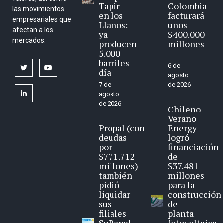
Tapir
Colombia
las movimientos
en los
facturará
empresariales que
Llanos:
unos
afectan a los
ya
$400.000
mercados.
producen
millones
5.000
barriles
6 de
twitter
youtube
día
agosto
7 de
de 2026
linkedin
agosto
de 2026
Chileno
Verano
Propal (con
Energy
deudas
logró
por
financiación
$771.712
de
millones)
$37.481
también
millones
pidió
para la
liquidar
construcción
sus
de
filiales
planta
SuPapel
fotovoltaica