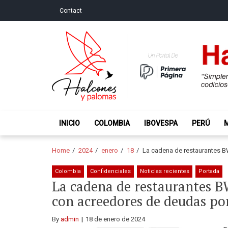
Skip
Skip
Contact
to
to
navigation
content
Halcones y Palo
“Simplemente intentamos ser temerosos cuando los ot
INICIO
COLOMBIA
IBOVESPA
PERÚ
Home
2024
enero
18
La cadena de restaurantes B
Colombia
Confidenciales
Noticias recientes
Portada
La cadena de restaurantes B
con acreedores de deudas po
By
admin
18 de enero de 2024