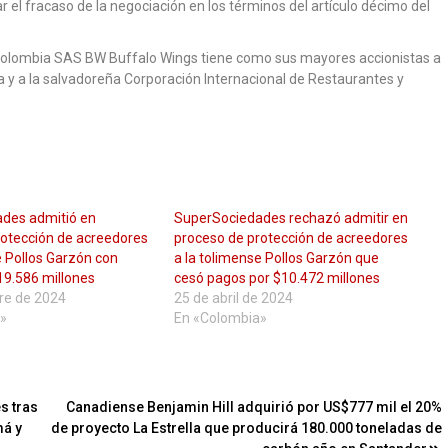
 el fracaso de la negociación en los términos del artículo décimo del
 Colombia SAS BW Buffalo Wings tiene como sus mayores accionistas a
a y a la salvadoreña Corporación Internacional de Restaurantes y
des admitió en
SuperSociedades rechazó admitir en
rotección de acreedores
proceso de protección de acreedores
e Pollos Garzón con
a la tolimense Pollos Garzón que
19.586 millones
cesó pagos por $10.472 millones
re de 2024
25 de abril de 2024
»
En «Colombia»
s tras
Canadiense Benjamin Hill adquirió por US$777 mil el 20%
má y
de proyecto La Estrella que producirá 180.000 toneladas de