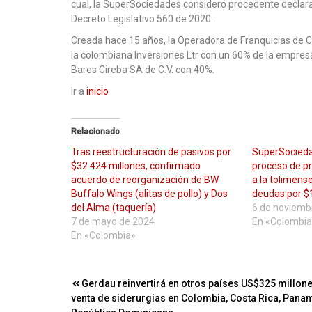
cual, la SuperSociedades consideró procedente declarar
Decreto Legislativo 560 de 2020.
Creada hace 15 años, la Operadora de Franquicias de
la colombiana Inversiones Ltr con un 60% de la empres
Bares Cireba SA de C.V. con 40%.
Ir a
inicio
Relacionado
Tras reestructuración de pasivos por
SuperSocieda
$32.424 millones, confirmado
proceso de p
acuerdo de reorganización de BW
a la tolimens
Buffalo Wings (alitas de pollo) y Dos
deudas por $
del Alma (taquería)
6 de noviemb
7 de mayo de 2024
En «Colombia
En «Colombia»
Navegación
Gerdau reinvertirá en otros países US$325 millone
venta de siderurgias en Colombia, Costa Rica, Pana
de