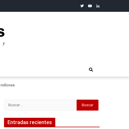
twitter
youtube
linkedin
merosos”: Warren Buffet
 millones
Buscar:
Entradas recientes