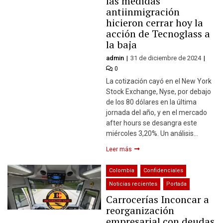
las medidas
antiinmigración
hicieron cerrar hoy la
acción de Tecnoglass a
la baja
admin
31 de diciembre de 2024
0
La cotización cayó en el New York
Stock Exchange, Nyse, por debajo
de los 80 dólares en la última
jornada del año, y en el mercado
after hours se desangra este
miércoles 3,20%. Un análisis…
Leer más
Colombia
Confidenciales
Noticias recientes
Portada
Carrocerías Inconcar a
reorganización
empresarial con deudas