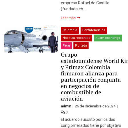
empresa Rafael de Castillo
(fundada en…
Leer más
Colombia
Confidenciales
Noticias recientes
nuam exchange
Perú
Portada
Grupo
estadounidense World Ki
y Primax Colombia
firmaron alianza para
participación conjunta
en negocios de
combustible de
aviación
admin
26 de diciembre de 2024
0
El acuerdo suscrito por los dos
conglomerados tiene por objetivo