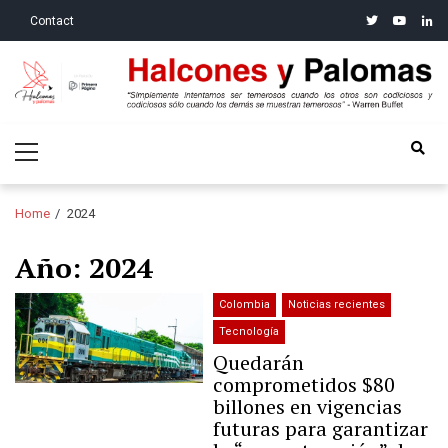
Skip
Skip
twitter
youtube
linke
Contact
to
to
navigation
content
Halcones y Palomas
“Simplemente intentamos ser temerosos cuando los otros son
Primary
codiciosos y codiciosos sólo cuando los demás se muestran
Menu
temerosos”: Warren Buffet
Home
2024
Año:
2024
Colombia
Noticias recientes
Tecnología
Quedarán
comprometidos $80
billones en vigencias
futuras para garantizar