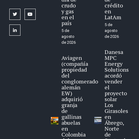
crudo
crédito
y gas
en
twitter
youtube
en el
LatAm
país
5 de
linkedin
5 de
agosto
agosto
de 2026
de 2026
Danesa
Aviagen
MPC
(compañía
Energy
propiedad
Solutions
del
acordó
conglomerado
vender
alemán
el
EW)
proyecto
adquirió
solar
granja
Los
de
Girasoles
gallinas
en
abuelas
Ábrego,
en
Norte
Colombia
de