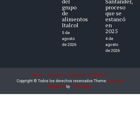
del
Santander,
grupo
proceso
de
que se
alimentos
estancó
Italcol
en
2025
5 de
agosto
4 de
de 2026
agosto
de 2026
Privacy
Disclaimer
About Us
Contact Us
Copyright © Todos los derechos reservados
Theme:
Eximious
Magazine
by
Themesaga