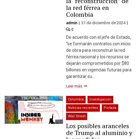
la “reconstrucción” de
la red férrea en
Colombia
admin
31 de diciembre de 2024
0
De acuerdo con el jefe de Estado,
“se formarán contratos con inicio
de obra para reconstruir la red
férrea nacional y los recursos se
dejarán comprometidos por $80
billones en vigencias futuras para
garantizar su…
Leer más
Colombia
Investigación
Noticias recientes
Portada
Wall Street
Los posibles aranceles
de Trump al aluminio y