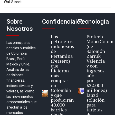
Wall Street
Sobre
Confidenciales
Tecnología
Nosotros
Los
Fintech
petroleros
Mono Colomb
Las principales
indonesios
(de
noticias bursátiles
de
Salomón
de Colombia,
Pertamina
Zarruk
Brasil, Perú,
(Persero)
Valencia
México y Chile.
que
y con
Análisis de las
hicieron
ingresos
más
año
decisiones
compras
por
financieras,
en
$22.000
índices, divisas y
Colombia
millones)
valores, así como
y que
lanzó
las movimientos
producirán
solución
empresariales que
40.000
para
afectan a los
barriles
tarjetas
mercados.
día de
de