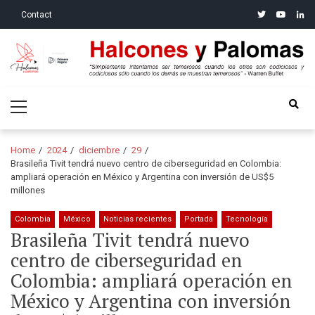
Skip
Skip
twitter
youtube
linke
Contact
to
to
navigation
content
Halcones y Palomas
“Simplemente intentamos ser temerosos cuando los otros son
Primary
codiciosos y codiciosos sólo cuando los demás se muestran
Menu
temerosos”: Warren Buffet
Home
2024
diciembre
29
Brasileña Tivit tendrá nuevo centro de ciberseguridad en Colombia:
ampliará operación en México y Argentina con inversión de US$5
millones
Colombia
México
Noticias recientes
Portada
Tecnología
Brasileña Tivit tendrá nuevo
centro de ciberseguridad en
Colombia: ampliará operación en
México y Argentina con inversión