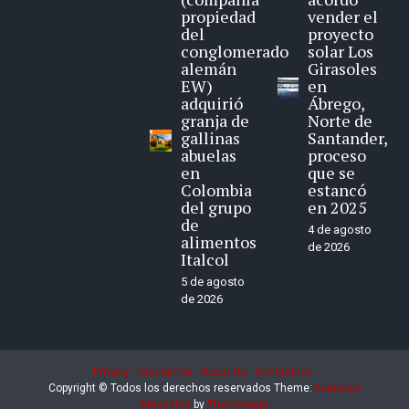
propiedad
vender el
del
proyecto
conglomerado
solar Los
alemán
Girasoles
EW)
en
adquirió
Ábrego,
granja de
Norte de
gallinas
Santander,
abuelas
proceso
en
que se
Colombia
estancó
del grupo
en 2025
de
4 de agosto
alimentos
de 2026
Italcol
5 de agosto
de 2026
Privacy
Disclaimer
About Us
Contact Us
Copyright © Todos los derechos reservados
Theme:
Eximious
Magazine
by
Themesaga