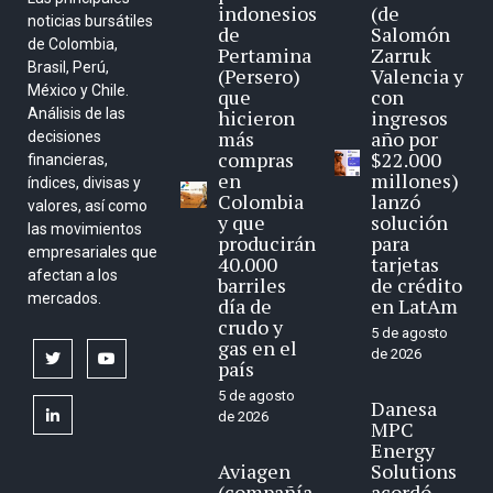
indonesios
(de
noticias bursátiles
de
Salomón
de Colombia,
Pertamina
Zarruk
Brasil, Perú,
(Persero)
Valencia y
México y Chile.
que
con
Análisis de las
hicieron
ingresos
más
año por
decisiones
compras
$22.000
financieras,
en
millones)
índices, divisas y
Colombia
lanzó
valores, así como
y que
solución
las movimientos
producirán
para
empresariales que
40.000
tarjetas
afectan a los
barriles
de crédito
mercados.
día de
en LatAm
crudo y
5 de agosto
gas en el
de 2026
twitter
youtube
país
5 de agosto
Danesa
linkedin
de 2026
MPC
Energy
Aviagen
Solutions
(compañía
acordó