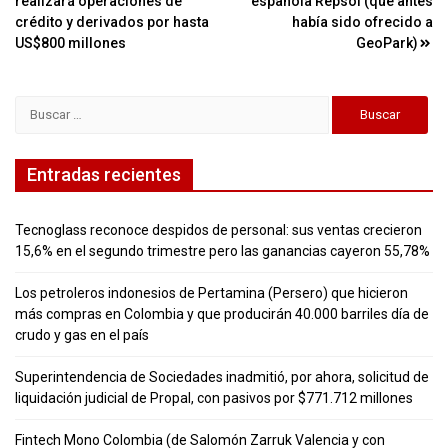
entradas
realizará operaciones de
española Repsol (que antes
crédito y derivados por hasta
había sido ofrecido a
US$800 millones
GeoPark)
Buscar:
Entradas recientes
Tecnoglass reconoce despidos de personal: sus ventas crecieron
15,6% en el segundo trimestre pero las ganancias cayeron 55,78%
Los petroleros indonesios de Pertamina (Persero) que hicieron
más compras en Colombia y que producirán 40.000 barriles día de
crudo y gas en el país
Superintendencia de Sociedades inadmitió, por ahora, solicitud de
liquidación judicial de Propal, con pasivos por $771.712 millones
Fintech Mono Colombia (de Salomón Zarruk Valencia y con