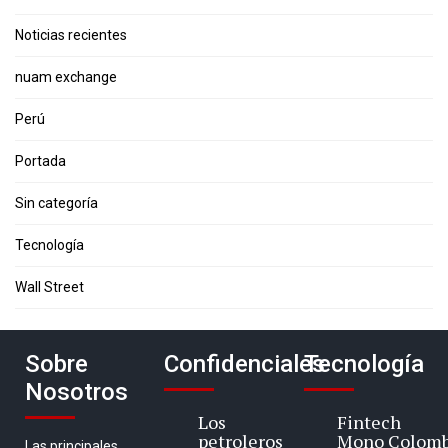
Noticias recientes
nuam exchange
Perú
Portada
Sin categoría
Tecnología
Wall Street
Sobre
Confidenciales
Tecnología
Nosotros
Los
Fintech
petroleros
Mono Colomb
Las principales