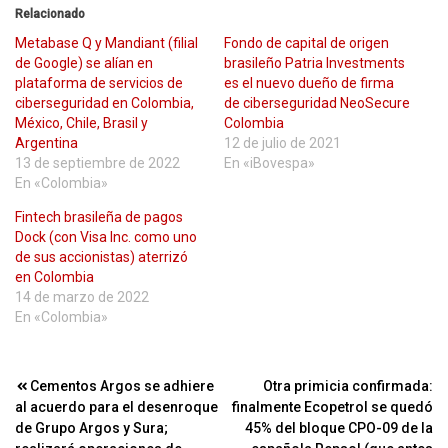
Relacionado
Metabase Q y Mandiant (filial
Fondo de capital de origen
de Google) se alían en
brasileño Patria Investments
plataforma de servicios de
es el nuevo dueño de firma
ciberseguridad en Colombia,
de ciberseguridad NeoSecure
México, Chile, Brasil y
Colombia
Argentina
12 de julio de 2021
13 de septiembre de 2022
En «iBovespa»
En «Colombia»
Fintech brasileña de pagos
Dock (con Visa Inc. como uno
de sus accionistas) aterrizó
en Colombia
14 de marzo de 2022
En «Colombia»
Navegación
Cementos Argos se adhiere
Otra primicia confirmada:
al acuerdo para el desenroque
finalmente Ecopetrol se quedó
de
de Grupo Argos y Sura;
45% del bloque CPO-09 de la