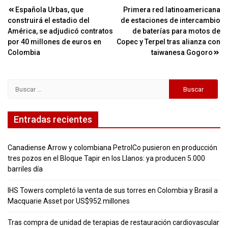
Navegación
Española Urbas, que
Primera red latinoamericana
construirá el estadio del
de estaciones de intercambio
de
América, se adjudicó contratos
de baterías para motos de
entradas
por 40 millones de euros en
Copec y Terpel tras alianza con
Colombia
taiwanesa Gogoro
Buscar:
Entradas recientes
Canadiense Arrow y colombiana PetrolCo pusieron en producción
tres pozos en el Bloque Tapir en los Llanos: ya producen 5.000
barriles día
IHS Towers completó la venta de sus torres en Colombia y Brasil a
Macquarie Asset por US$952 millones
Tras compra de unidad de terapias de restauración cardiovascular