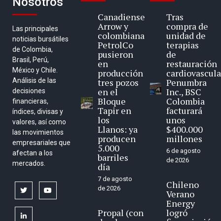
Nosotros
Canadiense
Tras
Arrow y
compra de
Las principales
colombiana
unidad de
noticias bursátiles
PetrolCo
terapias
de Colombia,
pusieron
de
Brasil, Perú,
en
restauración
México y Chile.
producción
cardiovascula
Análisis de las
tres pozos
Penumbra
en el
Inc., BSC
decisiones
Bloque
Colombia
financieras,
Tapir en
facturará
índices, divisas y
los
unos
valores, así como
Llanos: ya
$400.000
las movimientos
producen
millones
empresariales que
5.000
6 de agosto
afectan a los
barriles
de 2026
mercados.
día
7 de agosto
Chileno
de 2026
twitter
youtube
Verano
Energy
Propal (con
logró
linkedin