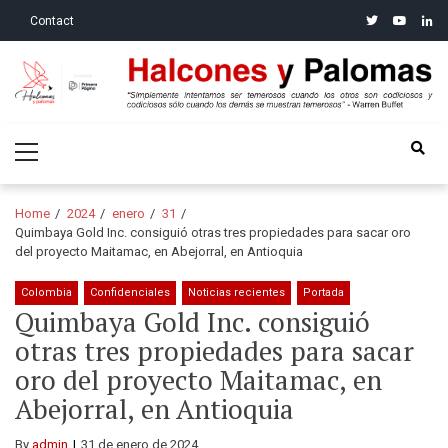
Skip
Skip
twitter
youtube
linke
Contact
to
to
navigation
content
Halcones y Palomas
“Simplemente intentamos ser temerosos cuando los otros son
Primary
codiciosos y codiciosos sólo cuando los demás se muestran
Menu
temerosos”: Warren Buffet
Home
2024
enero
31
Quimbaya Gold Inc. consiguió otras tres propiedades para sacar oro
del proyecto Maitamac, en Abejorral, en Antioquia
Colombia
Confidenciales
Noticias recientes
Portada
Quimbaya Gold Inc. consiguió
otras tres propiedades para sacar
oro del proyecto Maitamac, en
Abejorral, en Antioquia
By
admin
31 de enero de 2024