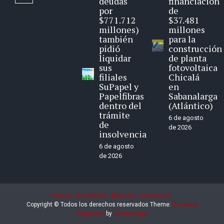
deudas
financiación
por
de
$771.712
$37.481
millones)
millones
también
para la
pidió
construcción
liquidar
de planta
sus
fotovoltaica
filiales
Chicalá
SuPapel y
en
Papelfibras
Sabanalarga
dentro del
(Atlántico)
trámite
6 de agosto
de
de 2026
insolvencia
6 de agosto
de 2026
Privacy
Disclaimer
About Us
Contact Us
Copyright © Todos los derechos reservados
Theme:
Eximious
Magazine
by
Themesaga