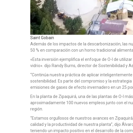
Saint Gobain
Además de los impactos de la descarbonización, las n
50 % en comparación con un horno tradicional alimentad
«Esta inversión ejemplifica el enfoque de O-I de utilizar
vidrio». dijo Randy Burns, director de Sostenibilidad y 
“Continúa nuestra práctica de aplicar inteligentemente 
sostenibilidad. Es parte del compromiso y la estrategia
emisiones de gases de efecto invernadero en un 25 por
En la planta de Zipaquirá, una de las plantas de O-I 
aproximadamente 100 nuevos empleos junto con el nue
región.
“Estamos orgullosos de nuestros avances en Zipaquirá, m
calidad y la productividad de nuestra planta”, dijo Álva
teniendo un impacto positivo en el desarrollo de la com