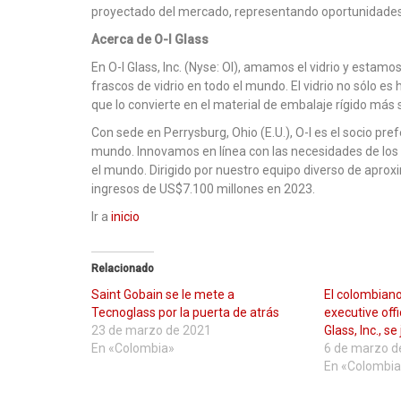
proyectado del mercado, representando oportunidades
Acerca de O-I Glass
En O-I Glass, Inc. (Nyse: OI), amamos el vidrio y estamo
frascos de vidrio en todo el mundo. El vidrio no sólo e
que lo convierte en el material de embalaje rígido más 
Con sede en Perrysburg, Ohio (E.U.), O-I es el socio pr
mundo. Innovamos en línea con las necesidades de los 
el mundo. Dirigido por nuestro equipo diverso de apro
ingresos de US$7.100 millones en 2023.
Ir a
inicio
Relacionado
Saint Gobain se le mete a
El colombiano
Tecnoglass por la puerta de atrás
executive offi
23 de marzo de 2021
Glass, Inc., s
En «Colombia»
6 de marzo d
En «Colombia