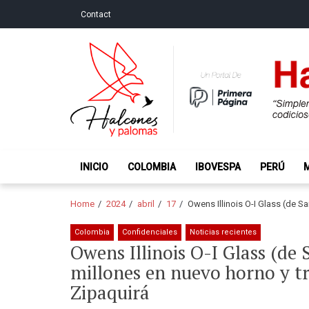
Skip
Skip
Contact
to
to
navigation
content
Halcones y Palo
“Simplemente intentamos ser temerosos cuando los ot
INICIO
COLOMBIA
IBOVESPA
PERÚ
Home
2024
abril
17
Owens Illinois O-I Glass (de S
Colombia
Confidenciales
Noticias recientes
Owens Illinois O-I Glass (de 
millones en nuevo horno y tr
Zipaquirá