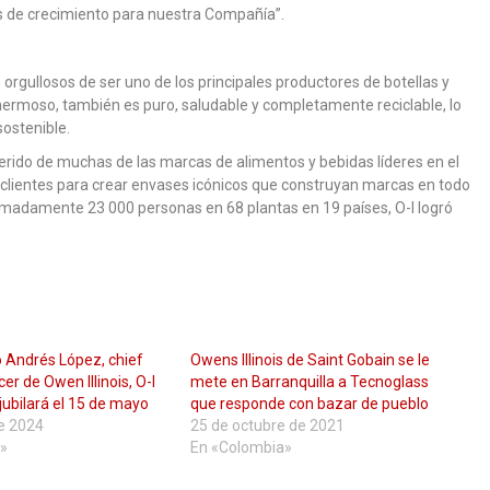
 de crecimiento para nuestra Compañía”.
s orgullosos de ser uno de los principales productores de botellas y
s hermoso, también es puro, saludable y completamente reciclable, lo
sostenible.
eferido de muchas de las marcas de alimentos y bebidas líderes en el
clientes para crear envases icónicos que construyan marcas en todo
ximadamente 23 000 personas en 68 plantas en 19 países, O-I logró
 Andrés López, chief
Owens Illinois de Saint Gobain se le
cer de Owen Illinois, O-I
mete en Barranquilla a Tecnoglass
e jubilará el 15 de mayo
que responde con bazar de pueblo
e 2024
25 de octubre de 2021
»
En «Colombia»