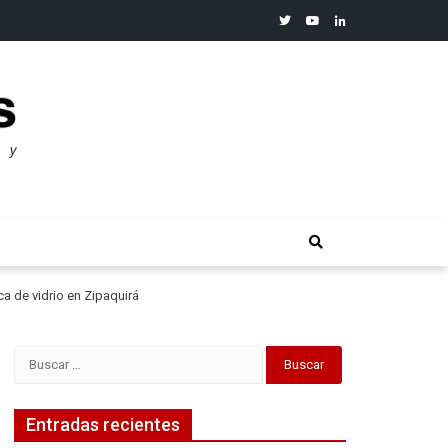
twitter
youtube
linkedin
merosos”: Warren Buffet
ca de vidrio en Zipaquirá
Buscar:
Entradas recientes