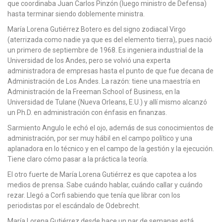
que coordinaba Juan Carlos Pinzón (luego ministro de Defensa)
hasta terminar siendo doblemente ministra.
María Lorena Gutiérrez Botero es del signo zodiacal Virgo
(aterrizada como nadie ya que es del elemento tierra), pues nació
un primero de septiembre de 1968. Es ingeniera industrial de la
Universidad de los Andes, pero se volvió una experta
administradora de empresas hasta el punto de que fue decana de
Administración de Los Andes. La razón: tiene una maestría en
Administración de la Freeman School of Business, en la
Universidad de Tulane (Nueva Orleans, E.U.) y allí mismo alcanzó
un Ph.D. en administración con énfasis en finanzas.
Sarmiento Angulo le echó el ojo, además de sus conocimientos de
administración, por ser muy hábil en el campo político y una
aplanadora en lo técnico y en el campo de la gestión y la ejecución.
Tiene claro cómo pasar a la práctica la teoría.
El otro fuerte de María Lorena Gutiérrez es que capotea a los
medios de prensa. Sabe cuándo hablar, cuándo callar y cuándo
rezar. Llegó a Corfi sabiendo que tenía que librar con los
periodistas por el escándalo de Odebrecht.
María Lorena Gutiérrez desde hace un par de semanas está