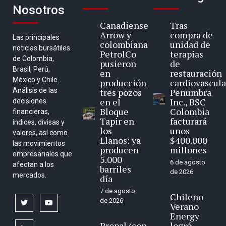
Nosotros
Canadiense
Tras
Arrow y
compra de
Las principales
colombiana
unidad de
noticias bursátiles
PetrolCo
terapias
de Colombia,
pusieron
de
Brasil, Perú,
en
restauración
México y Chile.
producción
cardiovascula
Análisis de las
tres pozos
Penumbra
en el
Inc., BSC
decisiones
Bloque
Colombia
financieras,
Tapir en
facturará
índices, divisas y
los
unos
valores, así como
Llanos: ya
$400.000
las movimientos
producen
millones
empresariales que
5.000
6 de agosto
afectan a los
barriles
de 2026
mercados.
día
7 de agosto
Chileno
de 2026
twitter
youtube
Verano
Energy
Propal (con
logró