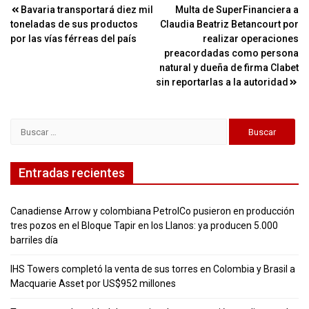
Navegación
Bavaria transportará diez mil
Multa de SuperFinanciera a
toneladas de sus productos
Claudia Beatriz Betancourt por
de
por las vías férreas del país
realizar operaciones
entradas
preacordadas como persona
natural y dueña de firma Clabet
sin reportarlas a la autoridad
Buscar:
Entradas recientes
Canadiense Arrow y colombiana PetrolCo pusieron en producción
tres pozos en el Bloque Tapir en los Llanos: ya producen 5.000
barriles día
IHS Towers completó la venta de sus torres en Colombia y Brasil a
Macquarie Asset por US$952 millones