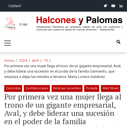
Skip
Skip
twitter
youtube
linke
Contact
to
to
navigation
content
Halcones y Palomas
“Simplemente intentamos ser temerosos cuando los otros son
Primary
codiciosos y codiciosos sólo cuando los demás se muestran
Menu
temerosos”: Warren Buffet
Home
2024
abril
19
Por primera vez una mujer llega al trono de un gigante empresarial, Aval,
y debe liderar una sucesión en el poder de la familia Sarmiento, que
empieza a dejar las riendas a terceros: María Lorena Gutiérrez
Colombia
Confidenciales
Noticias recientes
Portada
Wall Street
Por primera vez una mujer llega al
trono de un gigante empresarial,
Aval, y debe liderar una sucesión
en el poder de la familia