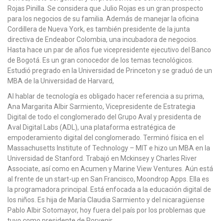
Rojas Pinilla. Se considera que Julio Rojas es un gran prospecto
para los negocios de su familia. Además de manejar la oficina
Cordillera de Nueva York, es también presidente de la junta
directiva de Endeabor Colombia, una incubadora de negocios.
Hasta hace un par de años fue vicepresidente ejecutivo del Banco
de Bogotá. Es un gran conocedor de los temas tecnológicos.
Estudió pregrado en la Universidad de Princeton y se graduó de un
MBA de la Universidad de Harvard,
Al hablar de tecnología es obligado hacer referencia a su prima,
Ana Margarita Albir Sarmiento, Vicepresidente de Estrategia
Digital de todo el conglomerado del Grupo Aval y presidenta de
Aval Digital Labs (ADL), una plataforma estratégica de
empoderamiento digital del conglomerado. Terminó física en el
Massachusetts Institute of Technology – MIT e hizo un MBA en la
Universidad de Stanford. Trabajó en Mckinsey y Charles River
Associate, así como en Acumen y Marine View Ventures. Aún está
al frente de un start-up en San Francisco, Moondrop Apps. Ella es
la programadora principal. Está enfocada a la educación digital de
los niños. Es hija de María Claudia Sarmiento y del nicaragüense
Pablo Albir Sotomayor, hoy fuera del país por los problemas que
tuvo como presidente de Porvenir.