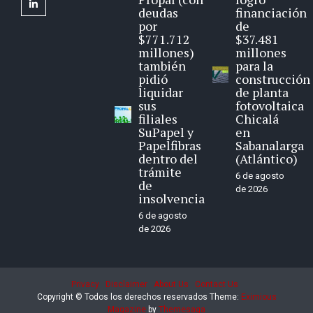
linkedin
deudas
financiación
por
de
$771.712
$37.481
millones)
millones
también
para la
pidió
construcción
liquidar
de planta
sus
fotovoltaica
filiales
Chicalá
SuPapel y
en
Papelfibras
Sabanalarga
dentro del
(Atlántico)
trámite
6 de agosto
de
de 2026
insolvencia
6 de agosto
de 2026
Privacy
Disclaimer
About Us
Contact Us
Copyright © Todos los derechos reservados
Theme:
Eximious
Magazine
by
Themesaga