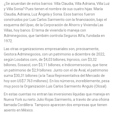
¿Se acuerdan de estos barrios: Villa Claudia, Villa Adriana, Villa Luz
y Villa Sonia? Pues tienen el nombre de sus cuatro hijas: María
Claudia, Adriana, Luz Ángela y Sonia. Esos barrios fueron
construidos por Luis Carlos Sarmiento con la financiación, bajo el
esquema del Upac, de la Corporación de Ahorro y Vivienda Las
Villas, hoy banco. El tema de vivienda lo maneja con
Adminegocios, que también controla Seguros Alfa, fundada en
1972.
Las otras organizaciones empresariales son, precisamente,
Gestora Adminegocios, con un patrimonio a diciembre de 2022,
según Losdatos.com, de $4,03 billones; Inproico, con $3,32
billones; Sosacol, con $3,11 billones; e Indicomersocios, que tiene
un patrimonio de $2,9 billones. Junto con el de Aval, el patrimonio
suma $30,31 billones (a la Tasa Representativa del Mercado de
hoy son US$7.763 millones). En los números, increíblemente, pesa
muy poco la Organización Luis Carlos Sarmiento Angulo (Olcsal).
En estas cuentas no entran las inversiones líquidas que maneja en
Nueva York su nieto Julio Rojas Sarmiento, a través de una oficina
llamada Cordillera. Tampoco aparecen dos empresas que tienen
asiento en México.