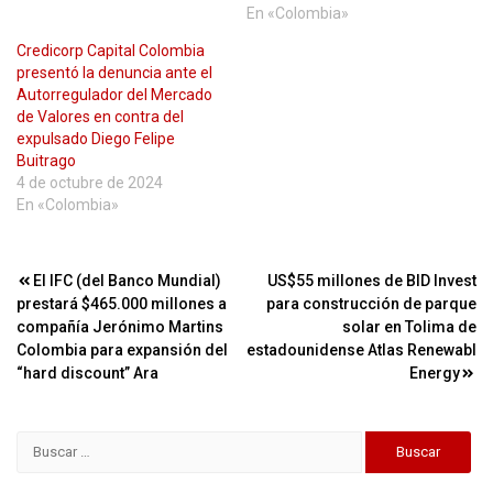
En «Colombia»
Credicorp Capital Colombia
presentó la denuncia ante el
Autorregulador del Mercado
de Valores en contra del
expulsado Diego Felipe
Buitrago
4 de octubre de 2024
En «Colombia»
Navegación
El IFC (del Banco Mundial)
US$55 millones de BID Invest
prestará $465.000 millones a
para construcción de parque
de
compañía Jerónimo Martins
solar en Tolima de
entradas
Colombia para expansión del
estadounidense Atlas Renewable
“hard discount” Ara
Energy
Buscar: