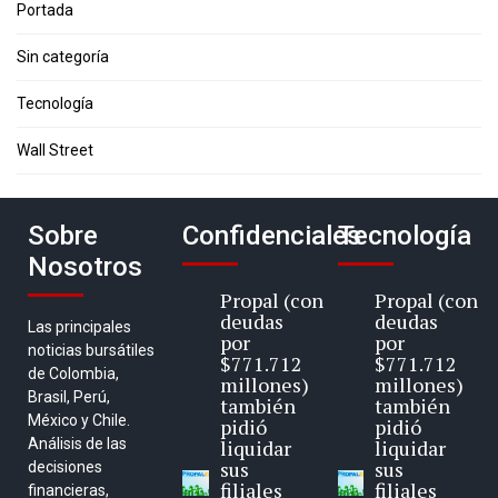
Portada
Sin categoría
Tecnología
Wall Street
Sobre
Confidenciales
Tecnología
Nosotros
Propal (con
Propal (con
deudas
deudas
Las principales
por
por
noticias bursátiles
$771.712
$771.712
de Colombia,
millones)
millones)
Brasil, Perú,
también
también
México y Chile.
pidió
pidió
Análisis de las
liquidar
liquidar
sus
sus
decisiones
filiales
filiales
financieras,