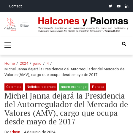
Skip
Skip
twitter
youtube
linke
Contact
to
to
navigation
content
Halcones y Palomas
“Simplemente intentamos ser temerosos cuando los otros son
Primary
codiciosos y codiciosos sólo cuando los demás se muestran
Menu
temerosos”: Warren Buffet
Home
2024
junio
4
Michel Janna dejará la Presidencia del Autorregulador del Mercado de
Valores (AMV), cargo que ocupa desde mayo de 2017
Colombia
Noticias recientes
nuam exchange
Portada
Michel Janna dejará la Presidencia
del Autorregulador del Mercado de
Valores (AMV), cargo que ocupa
desde mayo de 2017
By
admin
4 de junio de 2024