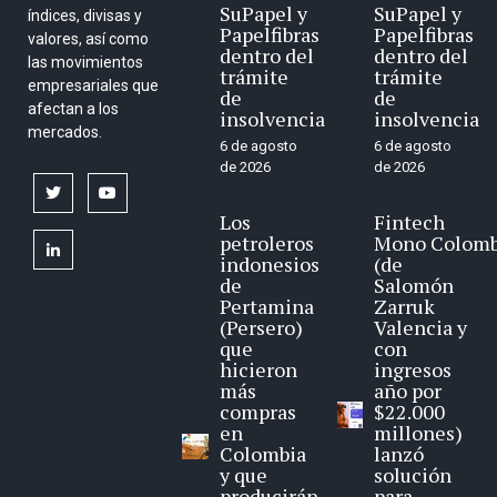
SuPapel y
SuPapel y
índices, divisas y
Papelfibras
Papelfibras
valores, así como
dentro del
dentro del
las movimientos
trámite
trámite
empresariales que
de
de
afectan a los
insolvencia
insolvencia
mercados.
6 de agosto
6 de agosto
de 2026
de 2026
twitter
youtube
Los
Fintech
petroleros
Mono Colomb
linkedin
indonesios
(de
de
Salomón
Pertamina
Zarruk
(Persero)
Valencia y
que
con
hicieron
ingresos
más
año por
compras
$22.000
en
millones)
Colombia
lanzó
y que
solución
producirán
para