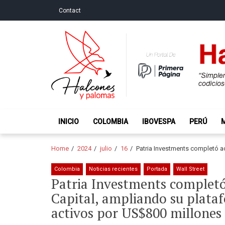
Skip
Skip
Contact
to
to
navigation
content
Halcones y Palo
“Simplemente intentamos ser temerosos cuando los ot
INICIO
COLOMBIA
IBOVESPA
PERÚ
Home
2024
julio
16
Patria Investments completó a
Colombia
Noticias recientes
Portada
Wall Street
Patria Investments completó
Capital, ampliando su plata
activos por US$800 millones