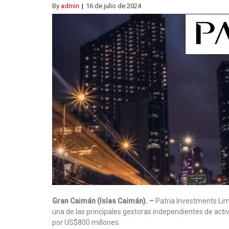
By
admin
16 de julio de 2024
Gran Caimán (Islas Caimán). –
Patria Investments Lim
una de las principales gestoras independientes de activ
por US$800 millones.