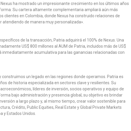
de Nexus ha mostrado un impresionante crecimiento en los últimos años
taforma. Su cartera altamente complementaria ampliará aún más
os clientes en Colombia, donde Nexus ha construido relaciones de
ir atendiendo de manera muy personalizada».
specíficos de la transacción, Patria adquirirá el 100% de Nexus. Una
imadamente US$ 800 millones al AUM de Patria, incluidos más de US$
erá inmediatamente acumulativa para las ganancias relacionadas con
y construimos un legado en las regiones donde operamos. Patria es
ños de historia especializada en sectores clave y resilientes. Su
croeconómicos, líderes de inversión, socios operativos y equipo de
rma bajo administración y presencia global, su objetivo es brindar
versión a largo plazo y, al mismo tiempo, crear valor sostenible para
uctura, Crédito, Public Equities, Real Estate y Global Private Markets
pa y Estados Unidos.