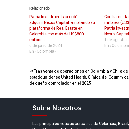
Relacionado
Patria Investments acordó
Contraprestac
adquirir Nexus Capital, ampliando su
millones (US$
plataforma de Real Estate en
Patria Invest
Colombia con más de US$800
Nexus Capita
millones
1 de agosto 
6 de junio de 2024
En «Colombia
En «Colombia»
Navegación
Tras venta de operaciones en Colombia y Chile de
estadounidense United Health, Clínica del Country c
de
de dueño controlador en el 2025
entradas
Sobre Nosotros
Las principales noticias bursátiles de Colombia, Brasil,