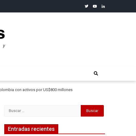
twitter
youtube
linkedin
merosos”: Warren Buffet
 Colombia con activos por US$800 millones
Buscar:
Entradas recientes