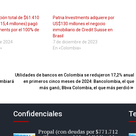
ión total de $61.410
Patria Investments adquiere por
15,4 millones) pagó
US$130 millones el negocio
ments por el 100% de
inmobiliario de Credit Suisse en
l
Brasil
de 2024
7 de diciembre de 2023
»
En «Colombia»
Utilidades de bancos en Colombia se redujeron 17,2% anual
ambiará
en primeros cinco meses de 2024: Bancolombia, el que
más ganó; Bbva Colombia, el que más perdió
Confidenciales
Te
Propal (con deudas por $771.712