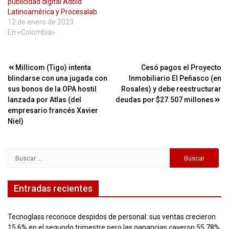
publicidad digital Adbid
Latinoamérica y Procesalab
12 de enero de 2023
En «Colombia»
Navegación
Millicom (Tigo) intenta
Cesó pagos el Proyecto
blindarse con una jugada con
Inmobiliario El Peñasco (en
de
sus bonos de la OPA hostil
Rosales) y debe reestructurar
entradas
lanzada por Atlas (del
deudas por $27.507 millones
empresario francés Xavier
Niel)
Buscar:
Entradas recientes
Tecnoglass reconoce despidos de personal: sus ventas crecieron
15,6% en el segundo trimestre pero las ganancias cayeron 55,78%