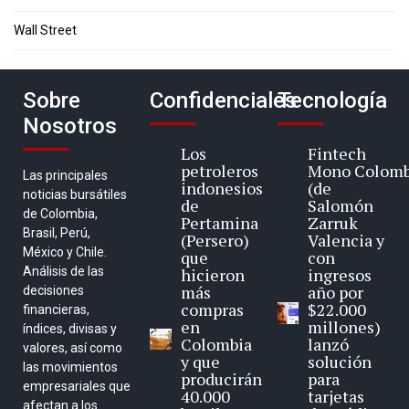
Wall Street
Sobre
Confidenciales
Tecnología
Nosotros
Los
Fintech
petroleros
Mono Colomb
Las principales
indonesios
(de
noticias bursátiles
de
Salomón
de Colombia,
Pertamina
Zarruk
Brasil, Perú,
(Persero)
Valencia y
México y Chile.
que
con
Análisis de las
hicieron
ingresos
más
año por
decisiones
compras
$22.000
financieras,
en
millones)
índices, divisas y
Colombia
lanzó
valores, así como
y que
solución
las movimientos
producirán
para
empresariales que
40.000
tarjetas
afectan a los