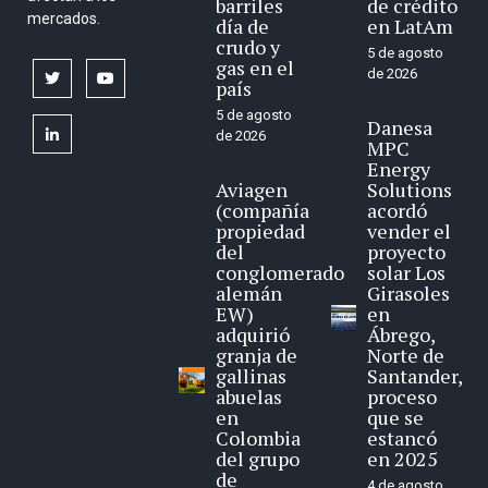
barriles
de crédito
mercados.
día de
en LatAm
crudo y
5 de agosto
gas en el
de 2026
twitter
youtube
país
5 de agosto
Danesa
linkedin
de 2026
MPC
Energy
Aviagen
Solutions
(compañía
acordó
propiedad
vender el
del
proyecto
conglomerado
solar Los
alemán
Girasoles
EW)
en
adquirió
Ábrego,
granja de
Norte de
gallinas
Santander,
abuelas
proceso
en
que se
Colombia
estancó
del grupo
en 2025
de
4 de agosto