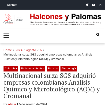
Skip
Skip
twitter
youtube
linke
Contact
to
to
navigation
content
Halcones y Palomas
“Simplemente intentamos ser temerosos cuando los otros son
Primary
codiciosos y codiciosos sólo cuando los demás se muestran
Menu
temerosos”: Warren Buffet
Home
2024
agosto
5
Multinacional suiza SGS adquirió empresas colombianas Análisis
Químico y Microbiológico (AQM) y Cromanal
Colombia
Noticias recientes
Portada
Tecnología
Multinacional suiza SGS adquirió
empresas colombianas Análisis
Químico y Microbiológico (AQM) y
Cromanal
By
admin
5 de agosto de 2024