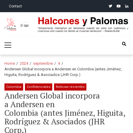
Skip
Skip
twitter
youtube
linke
Contact
to
to
navigation
content
Halcones y Palomas
“Simplemente intentamos ser temerosos cuando los otros son
Primary
codiciosos y codiciosos sólo cuando los demás se muestran
Menu
temerosos”: Warren Buffet
Home
2024
septiembre
4
Andersen Global incorpora a Andersen en Colombia (antes Jiménez,
Higuita, Rodríguez & Asociados (JHR Corp.)
Colombia
Confidenciales
Noticias recientes
Andersen Global incorpora
a Andersen en
Colombia (antes Jiménez, Higuita,
Rodríguez & Asociados (JHR
Corp.)