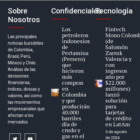
Sobre
Confidenciales
Tecnología
Nosotros
Los
Fintech
petroleros
Mono Colomb
Las principales
indonesios
(de
noticias bursátiles
de
Salomón
de Colombia,
Pertamina
Zarruk
Brasil, Perú,
(Persero)
Valencia y
México y Chile.
que
con
Análisis de las
hicieron
ingresos
más
año por
decisiones
compras
$22.000
financieras,
en
millones)
índices, divisas y
Colombia
lanzó
valores, así como
y que
solución
las movimientos
producirán
para
empresariales que
40.000
tarjetas
afectan a los
barriles
de crédito
mercados.
día de
en LatAm
crudo y
5 de agosto
gas en el
de 2026
twitter
youtube