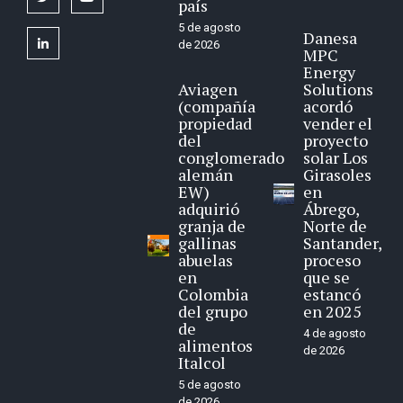
país
5 de agosto
Danesa
linkedin
de 2026
MPC
Energy
Aviagen
Solutions
(compañía
acordó
propiedad
vender el
del
proyecto
conglomerado
solar Los
alemán
Girasoles
EW)
en
adquirió
Ábrego,
granja de
Norte de
gallinas
Santander,
abuelas
proceso
en
que se
Colombia
estancó
del grupo
en 2025
de
4 de agosto
alimentos
de 2026
Italcol
5 de agosto
de 2026