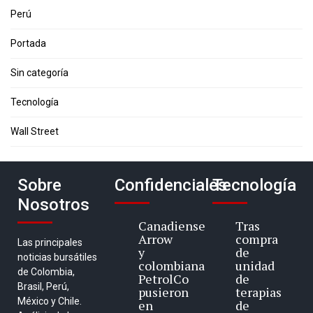
Perú
Portada
Sin categoría
Tecnología
Wall Street
Sobre
Confidenciales
Tecnología
Nosotros
Canadiense
Tras
Arrow
compra
Las principales
y
de
noticias bursátiles
colombiana
unidad
de Colombia,
PetrolCo
de
Brasil, Perú,
pusieron
terapias
México y Chile.
en
de