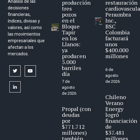
Análisis de las
producción
restauración
tres
cardiovascula
decisiones
pozos
Penumbra
financieras,
en el
Inc.,
índices, divisas y
Bloque
BSC
valores, así como
Tapir
Colombia
las movimientos
en los
facturará
empresariales que
Llanos:
unos
afectan a los
ya
$400.000
mercados.
producen
millones
5.000
barriles
6 de
twitter
youtube
día
agosto
7 de
de 2026
linkedin
agosto
de 2026
Chileno
Verano
Propal (con
Energy
deudas
logró
por
financiación
$771.712
de
millones)
$37.481
también
millones