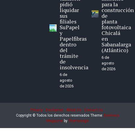
pidió
para la
liquidar
construcción
sus
de
filiales
planta
SuPapel
fotovoltaica
y
Chicalá
Papelfibras
en
dentro
Sabanalarga
del
(Atlántico)
trámite
6 de
de
agosto
insolvencia
de 2026
6 de
agosto
de 2026
Privacy
Disclaimer
About Us
Contact Us
Copyright © Todos los derechos reservados
Theme:
Eximious
Magazine
by
Themesaga