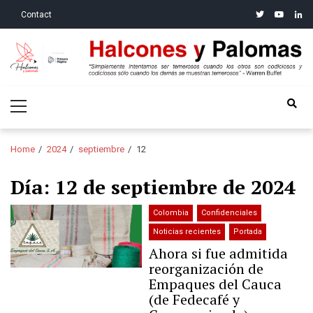
Skip
Skip
twitter
youtube
linke
Contact
to
to
navigation
content
Halcones y Palomas
“Simplemente intentamos ser temerosos cuando los otros son
Primary
codiciosos y codiciosos sólo cuando los demás se muestran
Menu
temerosos”: Warren Buffet
Home
2024
septiembre
12
Día:
12 de septiembre de 2024
Colombia
Confidenciales
Noticias recientes
Portada
Ahora si fue admitida
reorganización de
Empaques del Cauca
(de Fedecafé y