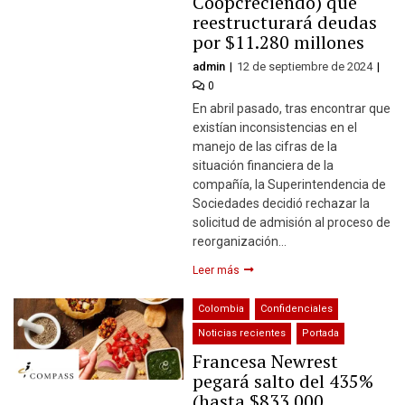
Coopcreciendo) que
reestructurará deudas
por $11.280 millones
admin
12 de septiembre de 2024
0
En abril pasado, tras encontrar que
existían inconsistencias en el
manejo de las cifras de la
situación financiera de la
compañía, la Superintendencia de
Sociedades decidió rechazar la
solicitud de admisión al proceso de
reorganización…
Leer más
Colombia
Confidenciales
Noticias recientes
Portada
Francesa Newrest
pegará salto del 435%
(hasta $833.000