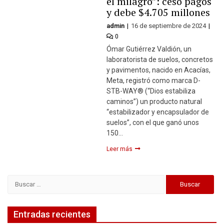
el milagro”: cesó pagos
y debe $4.705 millones
admin
16 de septiembre de 2024
0
Ómar Gutiérrez Valdión, un
laboratorista de suelos, concretos
y pavimentos, nacido en Acacías,
Meta, registró como marca D-
STB-WAY® (“Dios estabiliza
caminos”) un producto natural
“estabilizador y encapsulador de
suelos”, con el que ganó unos
150…
Leer más
Buscar:
Entradas recientes