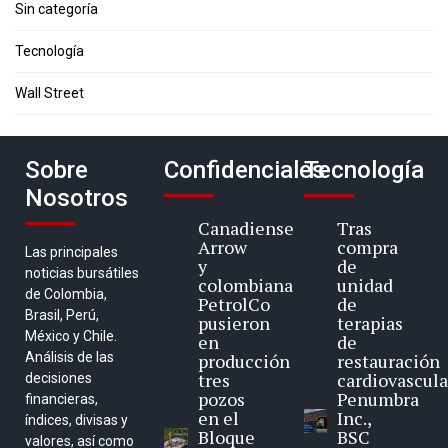
Sin categoría
Tecnología
Wall Street
Sobre
Confidenciales
Tecnología
Nosotros
Canadiense
Tras
Arrow
compra
Las principales
y
de
noticias bursátiles
colombiana
unidad
de Colombia,
PetrolCo
de
Brasil, Perú,
pusieron
terapias
México y Chile.
en
de
Análisis de las
producción
restauración
tres
cardiovascula
decisiones
pozos
Penumbra
financieras,
en el
Inc.,
índices, divisas y
Bloque
BSC
valores, así como