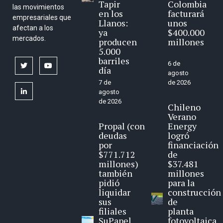
Tapir
Colombia
las movimientos
en los
facturará
empresariales que
Llanos:
unos
afectan a los
ya
$400.000
mercados.
producen
millones
5.000
barriles
6 de
twitter
youtube
día
agosto
7 de
de 2026
linkedin
agosto
de 2026
Chileno
Verano
Propal (con
Energy
deudas
logró
por
financiación
$771.712
de
millones)
$37.481
también
millones
pidió
para la
liquidar
construcción
sus
de
filiales
planta
SuPapel
fotovoltaica