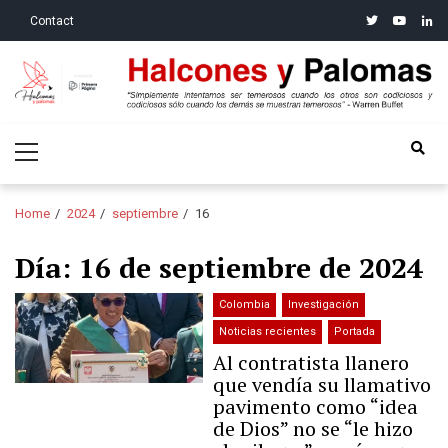
Skip
Skip
twitter
youtube
linke
Contact
to
to
navigation
content
Halcones y Palomas
“Simplemente intentamos ser temerosos cuando los otros son
Primary
codiciosos y codiciosos sólo cuando los demás se muestran
Menu
temerosos”: Warren Buffet
Home
2024
septiembre
16
Día:
16 de septiembre de 2024
Colombia
Investigación
Noticias recientes
Portada
Al contratista llanero
que vendía su llamativo
pavimento como “idea
de Dios” no se “le hizo