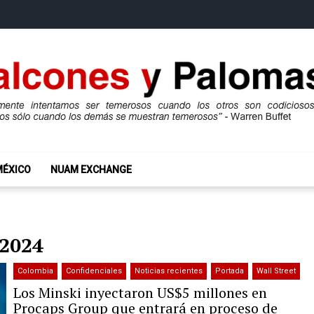
mas
ros son codiciosos y codiciosos sólo cuando los demás se muestran te
MÉXICO
NUAM EXCHANGE
 2024
Colombia
Confidenciales
Noticias recientes
Portada
Wall Street
Los Minski inyectaron US$5 millones en
Procaps Group que entrará en proceso de