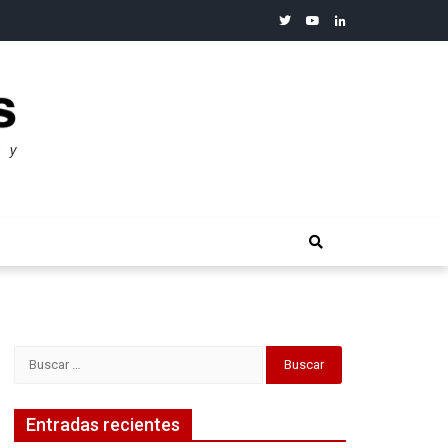
twitter
youtube
linkedin
merosos”: Warren Buffet
Buscar:
Entradas recientes