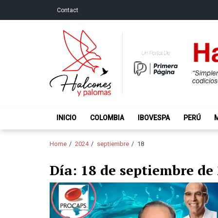
Skip
Skip
Contact
to
to
navigation
content
Halcones y Palo
“Simplemente intentamos ser temerosos cuando los ot
INICIO
COLOMBIA
IBOVESPA
PERÚ
Home
2024
septiembre
18
Día:
18 de septiembre de