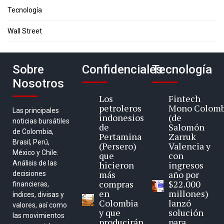
Tecnología
Wall Street
Sobre
Confidenciales
Tecnología
Nosotros
Los
Fintech
petroleros
Mono Colomb
Las principales
indonesios
(de
noticias bursátiles
de
Salomón
de Colombia,
Pertamina
Zarruk
Brasil, Perú,
(Persero)
Valencia y
México y Chile.
que
con
Análisis de las
hicieron
ingresos
más
año por
decisiones
compras
$22.000
financieras,
en
millones)
índices, divisas y
Colombia
lanzó
valores, así como
y que
solución
las movimientos
producirán
para