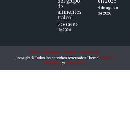
del grupo
en 2025
de
4 de agosto
alimentos
de 2026
Italcol
5 de agosto
de 2026
Privacy
Disclaimer
About Us
Contact Us
Copyright © Todos los derechos reservados
Theme:
Eximious
Magazine
by
Themesaga