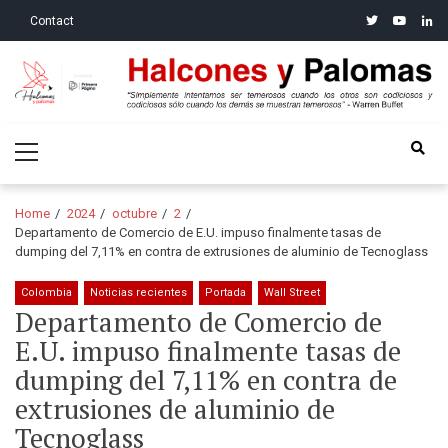
Skip
Skip
twitter
youtube
linke
Contact
to
to
navigation
content
Halcones y Palomas
“Simplemente intentamos ser temerosos cuando los otros son
Primary
codiciosos y codiciosos sólo cuando los demás se muestran
Menu
temerosos”: Warren Buffet
Home
2024
octubre
2
Departamento de Comercio de E.U. impuso finalmente tasas de
dumping del 7,11% en contra de extrusiones de aluminio de Tecnoglass
Colombia
Noticias recientes
Portada
Wall Street
Departamento de Comercio de
E.U. impuso finalmente tasas de
dumping del 7,11% en contra de
extrusiones de aluminio de
Tecnoglass