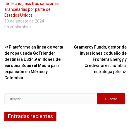
de Tecnoglass tras sanciones
arancelarias por parte de
Estados Unidos
19 de agosto de 2024
En «Colombia»
Navegación
Plataforma en línea de venta
Gramercy Funds, gestor de
de ropa usada GoTriender
inversiones codueño de
de
destinará US$4,9 millones de
Frontera Energy y
entradas
europea Squirrel Media para
Credivalores, nombra
expansión en México y
estratega jefe
Colombia
Buscar:
Entradas recientes