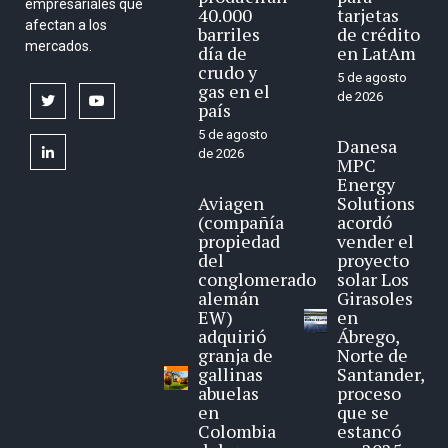
empresariales que
40.000
tarjetas
afectan a los
barriles
de crédito
mercados.
día de
en LatAm
crudo y
5 de agosto
gas en el
de 2026
twitter
youtube
país
5 de agosto
Danesa
linkedin
de 2026
MPC
Energy
Aviagen
Solutions
(compañía
acordó
propiedad
vender el
del
proyecto
conglomerado
solar Los
alemán
Girasoles
EW)
en
adquirió
Ábrego,
granja de
Norte de
gallinas
Santander,
abuelas
proceso
en
que se
Colombia
estancó