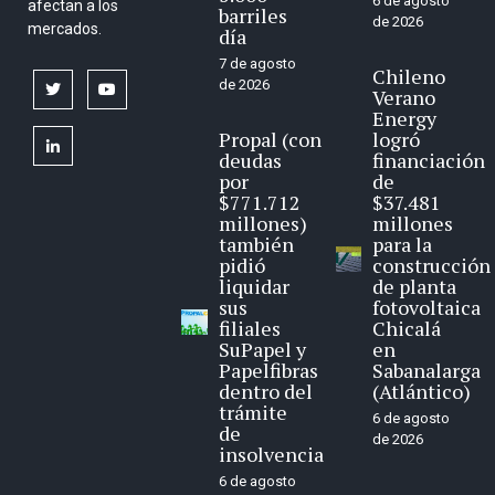
6 de agosto
afectan a los
barriles
de 2026
mercados.
día
7 de agosto
Chileno
de 2026
twitter
youtube
Verano
Energy
Propal (con
logró
linkedin
deudas
financiación
por
de
$771.712
$37.481
millones)
millones
también
para la
pidió
construcción
liquidar
de planta
sus
fotovoltaica
filiales
Chicalá
SuPapel y
en
Papelfibras
Sabanalarga
dentro del
(Atlántico)
trámite
6 de agosto
de
de 2026
insolvencia
6 de agosto