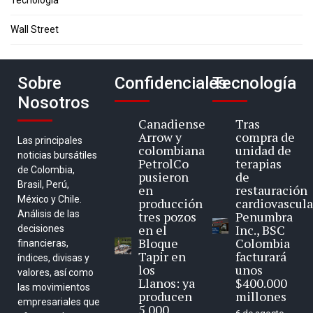
Tecnología
Wall Street
Sobre
Confidenciales
Tecnología
Nosotros
Canadiense
Tras
Arrow y
compra de
Las principales
colombiana
unidad de
noticias bursátiles
PetrolCo
terapias
de Colombia,
pusieron
de
Brasil, Perú,
en
restauración
México y Chile.
producción
cardiovascula
Análisis de las
tres pozos
Penumbra
en el
Inc., BSC
decisiones
Bloque
Colombia
financieras,
Tapir en
facturará
índices, divisas y
los
unos
valores, así como
Llanos: ya
$400.000
las movimientos
producen
millones
empresariales que
5.000