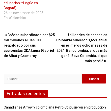
educación trilingüe en
Bogotá)
26 de noviembre de 2025
En «Colombia»
Navegación
Crédito subordinado por $25
Utilidades de bancos en
mil millones al Ban100,
Colombia subieron 3,65% anual
de
respaldado por sus
en primeros ocho meses de
entradas
accionistas GDA Luma (Gabriel
2024: Bancolombia, el que más
de Alba) y Gramercy
ganó; Bbva Colombia, el que
más perdió
Buscar:
Entradas recientes
Canadiense Arrow y colombiana PetrolCo pusieron en producción