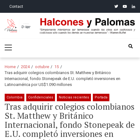
Skip
Skip
twitter
youtube
linke
Contact
to
to
navigation
content
Halcones y Palomas
“Simplemente intentamos ser temerosos cuando los otros son
Primary
codiciosos y codiciosos sólo cuando los demás se muestran
Menu
temerosos”: Warren Buffet
Home
2024
octubre
15
Tras adquirir colegios colombianos St. Matthew y Británico
Internacional, fondo Stonepeak de E.U. completó inversiones en
Latinoamérica por US$1.090 millones
Colombia
Confidenciales
Noticias recientes
Portada
Tras adquirir colegios colombianos
St. Matthew y Británico
Internacional, fondo Stonepeak de
E.U. completó inversiones en