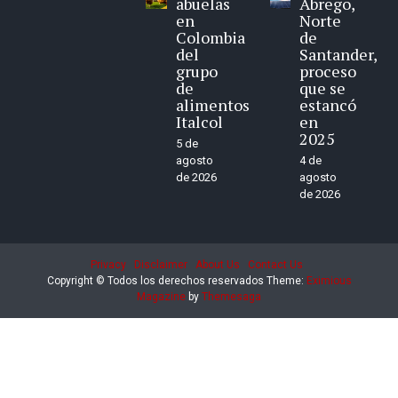
abuelas
Ábrego,
en
Norte
Colombia
de
del
Santander,
grupo
proceso
de
que se
alimentos
estancó
Italcol
en
2025
5 de
agosto
4 de
de 2026
agosto
de 2026
Privacy
Disclaimer
About Us
Contact Us
Copyright © Todos los derechos reservados
Theme:
Eximious
Magazine
by
Themesaga