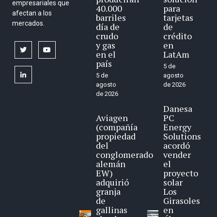
empresariales que
40.000
para
afectan a los
barriles
tarjetas
mercados.
día de
de
crudo
crédito
y gas
en
twitter
youtube
en el
LatAm
país
5 de
linkedin
5 de
agosto
agosto
de 2026
de 2026
Danesa
Aviagen
PC
(compañía
Energy
propiedad
Solutions
del
acordó
conglomerado
vender
alemán
el
EW)
proyecto
adquirió
solar
granja
Los
de
Girasoles
gallinas
en