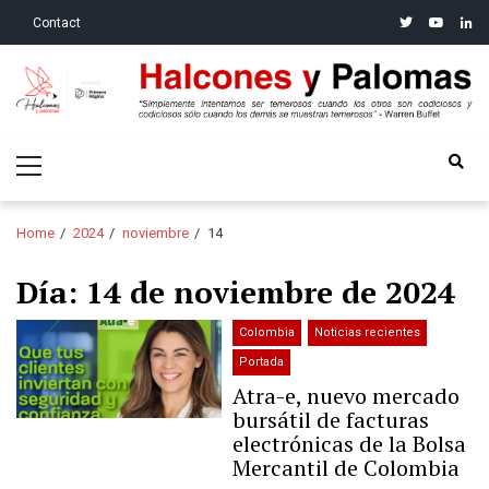
Skip
Skip
twitter
youtube
linke
Contact
to
to
navigation
content
Halcones y Palomas
“Simplemente intentamos ser temerosos cuando los otros son
Primary
codiciosos y codiciosos sólo cuando los demás se muestran
Menu
temerosos”: Warren Buffet
Home
2024
noviembre
14
Día:
14 de noviembre de 2024
Colombia
Noticias recientes
Portada
Atra-e, nuevo mercado
bursátil de facturas
electrónicas de la Bolsa
Mercantil de Colombia