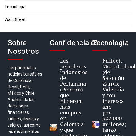
Tecnología
Wall Street
Sobre
Confidenciales
Tecnología
Nosotros
Los
Fintech
petroleros
Mono Colomb
Las principales
indonesios
(de
noticias bursátiles
de
Salomón
de Colombia,
Pertamina
Zarruk
Brasil, Perú,
(Persero)
Valencia
México y Chile.
que
y con
Análisis de las
hicieron
ingresos
más
año
decisiones
compras
por
financieras,
en
$22.000
índices, divisas y
Colombia
millones)
valores, así como
y que
lanzó
las movimientos
producirán
solución