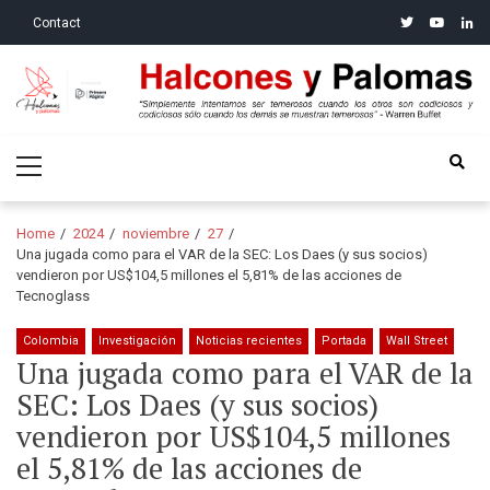
Skip
Skip
twitter
youtube
linke
Contact
to
to
navigation
content
Halcones y Palomas
“Simplemente intentamos ser temerosos cuando los otros son
Primary
codiciosos y codiciosos sólo cuando los demás se muestran
Menu
temerosos”: Warren Buffet
Home
2024
noviembre
27
Una jugada como para el VAR de la SEC: Los Daes (y sus socios)
vendieron por US$104,5 millones el 5,81% de las acciones de
Tecnoglass
Colombia
Investigación
Noticias recientes
Portada
Wall Street
Una jugada como para el VAR de la
SEC: Los Daes (y sus socios)
vendieron por US$104,5 millones
el 5,81% de las acciones de