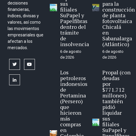
sus
para la
decisiones
filiales
construcción
financieras,
SuPapel y
de planta
índices, divisas y
Papelfibras
fotovoltaica
valores, así como
dentro del
Chicalá
las movimientos
trámite
en
empresariales que
de
Sabanalarga
afectan a los
insolvencia
(Atlántico)
mercados.
6 de agosto
6 de agosto
de 2026
de 2026
twitter
youtube
Los
Propal (con
petroleros
deudas
linkedin
indonesios
por
de
$771.712
Pertamina
millones)
(Persero)
también
que
pidió
hicieron
liquidar
más
sus
compras
filiales
en
SuPapel y
Colombia
Papelfibras