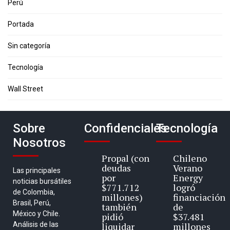
Perú
Portada
Sin categoría
Tecnología
Wall Street
Sobre
Confidenciales
Tecnología
Nosotros
Propal (con
Chileno
deudas
Verano
Las principales
por
Energy
noticias bursátiles
$771.712
logró
de Colombia,
millones)
financiación
Brasil, Perú,
también
de
México y Chile.
pidió
$37.481
Análisis de las
liquidar
millones