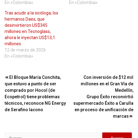
En «Colombia»
En «Colombia»
Tras acudir a la sicóloga, los
hermanos Daes, que
desinvirtieron US$345
millones en Tecnoglass,
ahora le inyectan US$13,1
millones
12 de marzo de 2026
En «Colombia»
Navegación
El Bloque María Conchita,
Con inversión de $12 mil
que estuvo a punto de ser
millones en el Gran Vía de
de
comprado por Hocol (de
Medellín,
entradas
Ecopetrol) tiene problemas
Grupo Éxito reconvirtió
técnicos, reconoce NG Energy
supermercado Éxito a Carulla
de Serafino Iacono
en proceso de unificación de
marcas
Buscar: