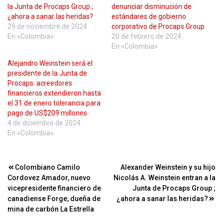
la Junta de Procaps Group ;
denunciar disminución de
¿ahora a sanar las heridas?
estándares de gobierno
29 de noviembre de 2024
corporativo de Procaps Group
En «Colombia»
20 de febrero de 2024
En «Colombia»
Alejandro Weinstein será el
presidente de la Junta de
Procaps: acreedores
financieros extendieron hasta
el 31 de enero tolerancia para
pago de US$209 millones
4 de diciembre de 2024
En «Colombia»
Navegación
Colombiano Camilo
Alexander Weinstein y su hijo
Cordovez Amador, nuevo
Nicolás A. Weinstein entran a la
de
vicepresidente financiero de
Junta de Procaps Group ;
entradas
canadiense Forge, dueña de
¿ahora a sanar las heridas?
mina de carbón La Estrella