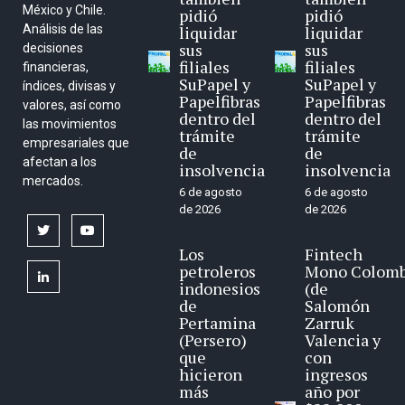
México y Chile.
pidió
pidió
Análisis de las
liquidar
liquidar
sus
sus
decisiones
filiales
filiales
financieras,
SuPapel y
SuPapel y
índices, divisas y
Papelfibras
Papelfibras
valores, así como
dentro del
dentro del
las movimientos
trámite
trámite
empresariales que
de
de
afectan a los
insolvencia
insolvencia
mercados.
6 de agosto
6 de agosto
de 2026
de 2026
twitter
youtube
Los
Fintech
petroleros
Mono Colomb
linkedin
indonesios
(de
de
Salomón
Pertamina
Zarruk
(Persero)
Valencia y
que
con
hicieron
ingresos
más
año por