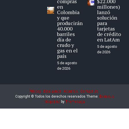
compras
$22.000
en
millones)
Colombia
lanzó
y que
solución
producirán
para
40.000
tarjetas
barriles
de crédito
día de
en LatAm
crudo y
5 de agosto
gas en el
de 2026
país
5 de agosto
de 2026
Privacy
Disclaimer
About Us
Contact Us
Copyright © Todos los derechos reservados
Theme:
Eximious
Magazine
by
Themesaga