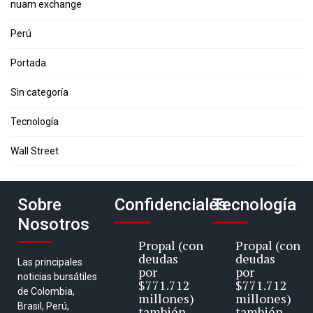
nuam exchange
Perú
Portada
Sin categoría
Tecnología
Wall Street
Sobre
Confidenciales
Tecnología
Nosotros
Propal (con
Propal (con
deudas
deudas
Las principales
por
por
noticias bursátiles
$771.712
$771.712
de Colombia,
millones)
millones)
Brasil, Perú,
también
también