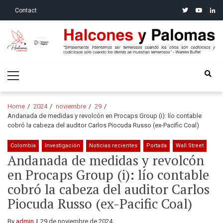
Skip
Skip
twitter
youtube
linke
Contact
to
to
navigation
content
Halcones y Palomas
“Simplemente intentamos ser temerosos cuando los otros son
Primary
codiciosos y codiciosos sólo cuando los demás se muestran
Menu
temerosos”: Warren Buffet
Home
2024
noviembre
29
Andanada de medidas y revolcón en Procaps Group (i): lío contable
cobró la cabeza del auditor Carlos Piocuda Russo (ex-Pacific Coal)
Colombia
Investigación
Noticias recientes
Portada
Wall Street
Andanada de medidas y revolcón
en Procaps Group (i): lío contable
cobró la cabeza del auditor Carlos
Piocuda Russo (ex-Pacific Coal)
By
admin
29 de noviembre de 2024