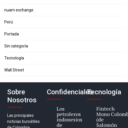
nuam exchange
Perú
Portada
Sin categoría
Tecnología
Wall Street
Sobre
Confidenciales
Tecnología
Nosotros
Los
Fintech
petroleros
Mono Colomb
Las principales
indonesios
(de
noticias bursátiles
de
Salomón
de Colombia,