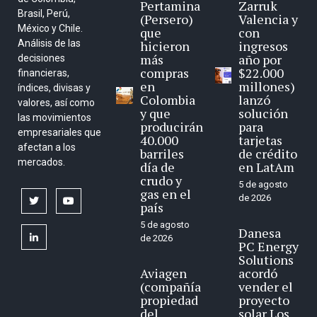
Pertamina
Zarruk
Brasil, Perú,
(Persero)
Valencia y
México y Chile.
que
con
Análisis de las
hicieron
ingresos
más
año por
decisiones
compras
$22.000
financieras,
en
millones)
índices, divisas y
Colombia
lanzó
valores, así como
y que
solución
las movimientos
producirán
para
empresariales que
40.000
tarjetas
afectan a los
barriles
de crédito
mercados.
día de
en LatAm
crudo y
5 de agosto
gas en el
de 2026
twitter
youtube
país
5 de agosto
Danesa
linkedin
de 2026
PC Energy
Solutions
Aviagen
acordó
(compañía
vender el
propiedad
proyecto
del
solar Los