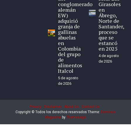
conglomerado
Girasoles
alemán
en
EW)
Ábrego,
adquirió
Norte de
granja de
Santander,
gallinas
proceso
abuelas
que se
en
estancó
Colombia
en 2025
del grupo
4 de agosto
de
de 2026
alimentos
Italcol
5 de agosto
de 2026
Privacy
Disclaimer
About Us
Contact Us
Copyright © Todos los derechos reservados
Theme:
Eximious
Magazine
by
Themesaga