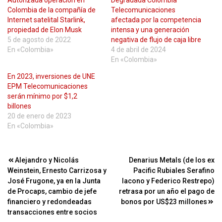
Autorizada operación en
Degradada Colombia
Colombia de la compañía de
Telecomunicaciones
Internet satelital Starlink,
afectada por la competencia
propiedad de Elon Musk
intensa y una generación
5 de agosto de 2022
negativa de flujo de caja libre
En «Colombia»
4 de abril de 2024
En «Colombia»
En 2023, inversiones de UNE
EPM Telecomunicaciones
serán mínimo por $1,2
billones
20 de enero de 2023
En «Colombia»
Navegación
Alejandro y Nicolás
Denarius Metals (de los ex
Weinstein, Ernesto Carrizosa y
Pacific Rubiales Serafino
de
José Frugone, ya en la Junta
Iacono y Federico Restrepo)
entradas
de Procaps, cambio de jefe
retrasa por un año el pago de
financiero y redondeadas
bonos por US$23 millones
transacciones entre socios