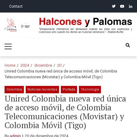
Skip
Skip
twitter
youtube
linke
Contact
to
to
navigation
content
Halcones y Palomas
“Simplemente intentamos ser temerosos cuando los otros son
Primary
codiciosos y codiciosos sólo cuando los demás se muestran
Menu
temerosos”: Warren Buffet
Home
2024
diciembre
20
Unired Colombia nueva red única de acceso móvil, de Colombia
Telecomunicaciones (Movistar) y Colombia Móvil (Tigo)
Colombia
Noticias recientes
Portada
Tecnología
Unired Colombia nueva red única
de acceso móvil, de Colombia
Telecomunicaciones (Movistar) y
Colombia Móvil (Tigo)
By
admin
20 de diciembre de 2024