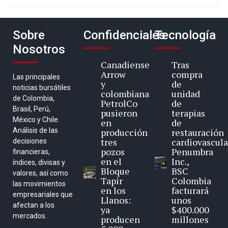
Sobre
Confidenciales
Tecnología
Nosotros
Canadiense
Tras
Arrow
compra
Las principales
y
de
noticias bursátiles
colombiana
unidad
de Colombia,
PetrolCo
de
Brasil, Perú,
pusieron
terapias
México y Chile.
en
de
Análisis de las
producción
restauración
tres
cardiovascula
decisiones
pozos
Penumbra
financieras,
en el
Inc.,
índices, divisas y
Bloque
BSC
valores, así como
Tapir
Colombia
las movimientos
en los
facturará
empresariales que
Llanos:
unos
afectan a los
ya
$400.000
mercados.
producen
millones