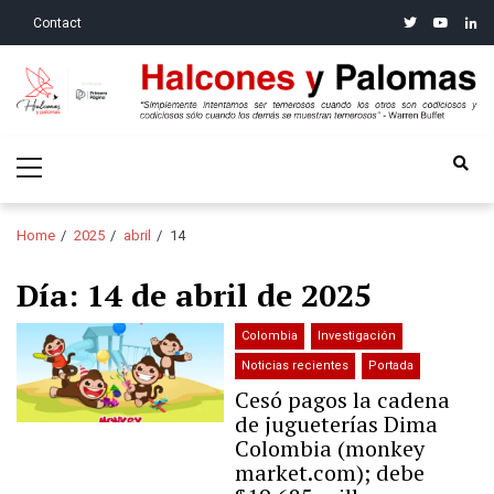
Skip
Skip
twitter
youtube
linke
Contact
to
to
navigation
content
Halcones y Palomas
“Simplemente intentamos ser temerosos cuando los otros son
Primary
codiciosos y codiciosos sólo cuando los demás se muestran
Menu
temerosos”: Warren Buffet
Home
2025
abril
14
Día:
14 de abril de 2025
Colombia
Investigación
Noticias recientes
Portada
Cesó pagos la cadena
de jugueterías Dima
Colombia (monkey
market.com); debe