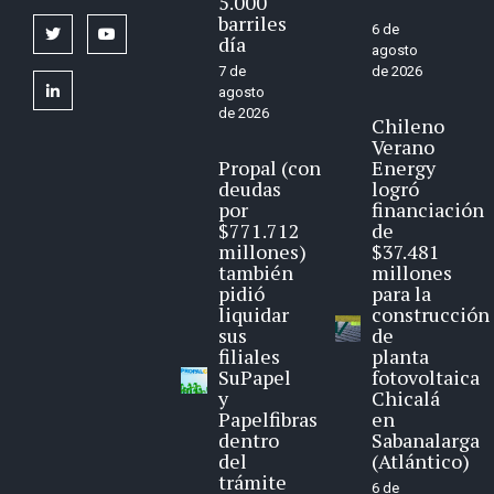
5.000
barriles
6 de
twitter
youtube
día
agosto
7 de
de 2026
linkedin
agosto
de 2026
Chileno
Verano
Propal (con
Energy
deudas
logró
por
financiación
$771.712
de
millones)
$37.481
también
millones
pidió
para la
liquidar
construcción
sus
de
filiales
planta
SuPapel
fotovoltaica
y
Chicalá
Papelfibras
en
dentro
Sabanalarga
del
(Atlántico)
trámite
6 de