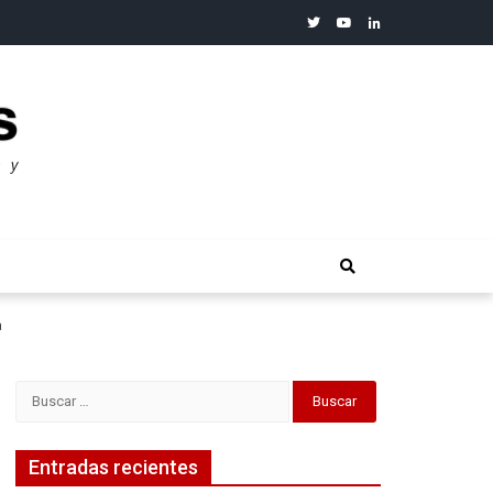
twitter
youtube
linkedin
merosos”: Warren Buffet
a
Buscar:
Entradas recientes