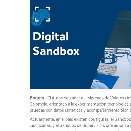
Bogotá.-
El Autorregulador del Mercado de Valores (A
Colombia, orientado a la experimentación tecnológica s
pruebas con datos sintéticos y acompañamiento técnico, c
Actualmente, en el país existen dos figuras: el Sandbo
justificadas, y el Sandbox de Supervisión, que autoriz