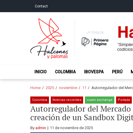
Skip
Skip
Contact
to
to
navigation
content
Halcones y Palo
“Simplemente intentamos ser temerosos cuando los ot
INICIO
COLOMBIA
IBOVESPA
PERÚ
Home
2025
noviembre
11
Autorregulador del Merc
Colombia
Noticias recientes
nuam exchange
Portada
Autorregulador del Mercado 
creación de un Sandbox Digi
By
admin
11 de noviembre de 2025