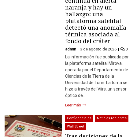
continúa en alerta
naranja y hay un
hallazgo: una
plataforma satelital
detectó una anomalía
térmica asociada al
fondo del cráter
admin
3 de agosto de 2026
0
La información fue publicada por
la plataforma satelital Mirova,
operada por el Departamento de
Ciencias de la Tierra de la
Universidad de Turín. La toma se
hizo a través del Viirs, un sensor
óptico de…
Leer más
Confidenciales
Noticias recientes
Wall Street
Tras decisiones de la