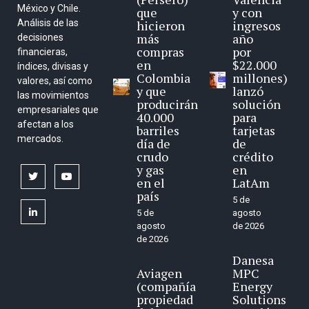
México y Chile.
que
y con
Análisis de las
hicieron
ingresos
más
año
decisiones
compras
por
financieras,
en
$22.000
índices, divisas y
Colombia
millones)
valores, así como
y que
lanzó
las movimientos
producirán
solución
empresariales que
40.000
para
afectan a los
barriles
tarjetas
mercados.
día de
de
crudo
crédito
y gas
en
twitter
youtube
en el
LatAm
país
5 de
linkedin
5 de
agosto
agosto
de 2026
de 2026
Danesa
Aviagen
MPC
(compañía
Energy
propiedad
Solutions