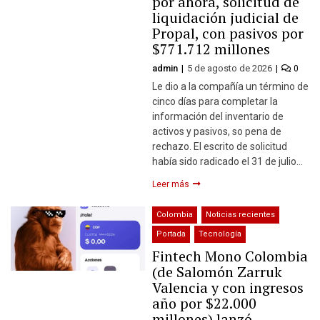
por ahora, solicitud de
liquidación judicial de
Propal, con pasivos por
$771.712 millones
admin
5 de agosto de 2026
0
Le dio a la compañía un término de
cinco días para completar la
información del inventario de
activos y pasivos, so pena de
rechazo. El escrito de solicitud
había sido radicado el 31 de julio…
Leer más
Colombia
Noticias recientes
Portada
Tecnología
Fintech Mono Colombia
(de Salomón Zarruk
Valencia y con ingresos
año por $22.000
millones) lanzó