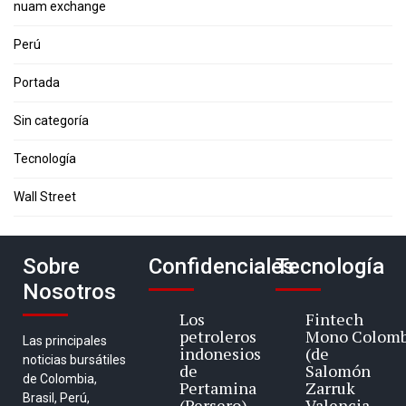
nuam exchange
Perú
Portada
Sin categoría
Tecnología
Wall Street
Sobre
Confidenciales
Tecnología
Nosotros
Los
Fintech
petroleros
Mono Colomb
Las principales
indonesios
(de
noticias bursátiles
de
Salomón
de Colombia,
Pertamina
Zarruk
Brasil, Perú,
(Persero)
Valencia