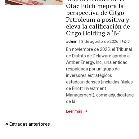
Ofac Fitch mejora la
perspectiva de Citgo
Petroleum a positiva y
eleva la calificación de
Citgo Holding a ‘B-‘
admin
3 de agosto de 2026
0
En noviembre de 2025, el Tribunal
de Distrito de Delaware aprobó a
Amber Energy, Inc., una entidad
respaldada por un grupo de
inversores estratégicos
estadounidenses (incluidas filiales
de Elliott Investment
Management), como adjudicataria
de la…
Leer más
Navegación
Entradas anteriores
de