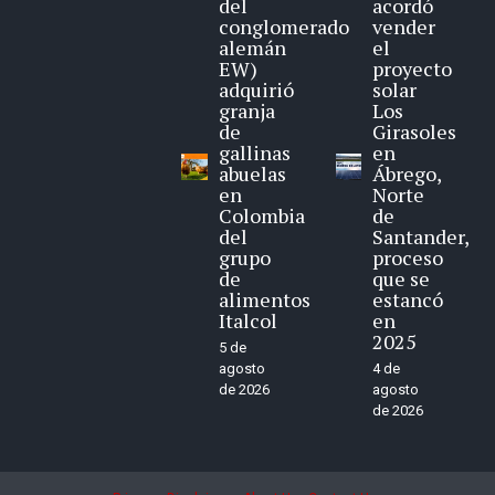
del
acordó
conglomerado
vender
alemán
el
EW)
proyecto
adquirió
solar
granja
Los
de
Girasoles
gallinas
en
abuelas
Ábrego,
en
Norte
Colombia
de
del
Santander,
grupo
proceso
de
que se
alimentos
estancó
Italcol
en
2025
5 de
agosto
4 de
de 2026
agosto
de 2026