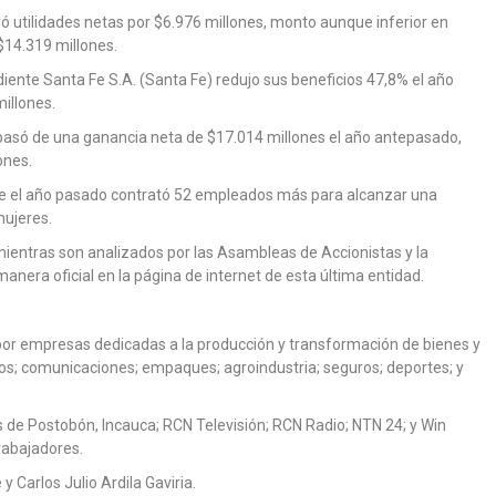
ró utilidades netas por $6.976 millones, monto aunque inferior en
$14.319 millones.
iente Santa Fe S.A. (Santa Fe) redujo sus beneficios 47,8% el año
millones.
e pasó de una ganancia neta de $17.014 millones el año antepasado,
lones.
que el año pasado contrató 52 empleados más para alcanzar una
mujeres.
mientras son analizados por las Asambleas de Accionistas y la
nera oficial en la página de internet de esta última entidad.
or empresas dedicadas a la producción y transformación de bienes y
ros; comunicaciones; empaques; agroindustria; seguros; deportes; y
de Postobón, Incauca; RCN Televisión; RCN Radio; NTN 24; y Win
rabajadores.
 Carlos Julio Ardila Gaviria.