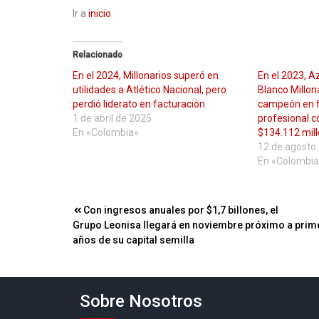
Ir a
inicio
Relacionado
En el 2024, Millonarios superó en
En el 2023, A
utilidades a Atlético Nacional, pero
Blanco Millon
perdió liderato en facturación
campeón en fa
1 de abril de 2025
profesional c
En «Colombia»
$134.112 mil
12 de agosto
En «Colombia
Navegación
Con ingresos anuales por $1,7 billones, el
Grupo Leonisa llegará en noviembre próximo a prim
de
años de su capital semilla
entradas
Sobre Nosotros