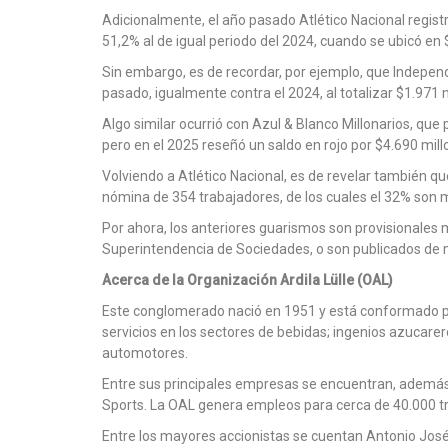
Adicionalmente, el año pasado Atlético Nacional regist
51,2% al de igual periodo del 2024, cuando se ubicó en 
Sin embargo, es de recordar, por ejemplo, que Independ
pasado, igualmente contra el 2024, al totalizar $1.971 
Algo similar ocurrió con Azul & Blanco Millonarios, qu
pero en el 2025 reseñó un saldo en rojo por $4.690 mil
Volviendo a Atlético Nacional, es de revelar también 
nómina de 354 trabajadores, de los cuales el 32% son 
Por ahora, los anteriores guarismos son provisionales 
Superintendencia de Sociedades, o son publicados de ma
Acerca de la Organización Ardila Lülle (OAL)
Este conglomerado nació en 1951 y está conformado p
servicios en los sectores de bebidas; ingenios azucare
automotores.
Entre sus principales empresas se encuentran, además 
Sports. La OAL genera empleos para cerca de 40.000 t
Entre los mayores accionistas se cuentan Antonio José y