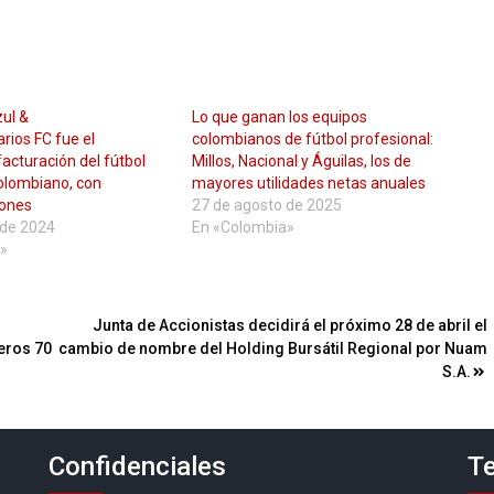
zul &
Lo que ganan los equipos
arios FC fue el
colombianos de fútbol profesional:
cturación del fútbol
Millos, Nacional y Águilas, los de
olombiano, con
mayores utilidades netas anuales
lones
27 de agosto de 2025
 de 2024
En «Colombia»
»
Junta de Accionistas decidirá el próximo 28 de abril el
eros 70
cambio de nombre del Holding Bursátil Regional por Nuam
S.A.
Confidenciales
Te