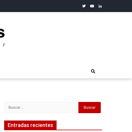
twitter
youtube
linkedin
merosos”: Warren Buffet
Buscar:
Entradas recientes