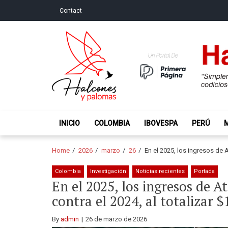
Skip
Skip
Contact
to
to
navigation
content
Halcones y Palo
“Simplemente intentamos ser temerosos cuando los ot
INICIO
COLOMBIA
IBOVESPA
PERÚ
Home
2026
marzo
26
En el 2025, los ingresos de A
Colombia
Investigación
Noticias recientes
Portada
En el 2025, los ingresos de A
contra el 2024, al totalizar 
By
admin
26 de marzo de 2026