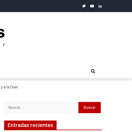
twitter
youtube
linkedin
merosos”: Warren Buffet
y a la Dian
Buscar:
Entradas recientes