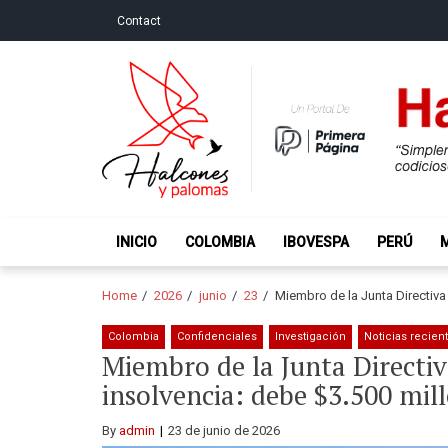
Skip
Skip
Contact
to
to
navigation
content
Halcones y Palo
“Simplemente intentamos ser temerosos cuando los ot
INICIO
COLOMBIA
IBOVESPA
PERÚ
Home
2026
junio
23
Miembro de la Junta Directiva
Colombia
Confidenciales
Investigación
Noticias recien
Miembro de la Junta Directiv
insolvencia: debe $3.500 mill
By
admin
23 de junio de 2026