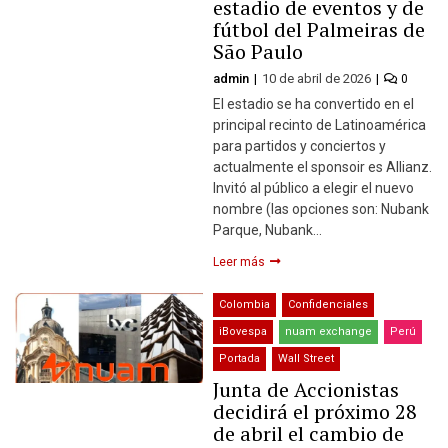
estadio de eventos y de
fútbol del Palmeiras de
São Paulo
admin
10 de abril de 2026
0
El estadio se ha convertido en el
principal recinto de Latinoamérica
para partidos y conciertos y
actualmente el sponsoir es Allianz.
Invitó al público a elegir el nuevo
nombre (las opciones son: Nubank
Parque, Nubank…
Leer más
Colombia
Confidenciales
iBovespa
nuam exchange
Perú
Portada
Wall Street
Junta de Accionistas
decidirá el próximo 28
de abril el cambio de