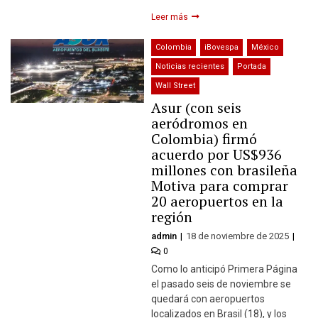
Leer más
Colombia
iBovespa
México
Noticias recientes
Portada
Wall Street
Asur (con seis
aeródromos en
Colombia) firmó
acuerdo por US$936
millones con brasileña
Motiva para comprar
20 aeropuertos en la
región
admin
18 de noviembre de 2025
0
Como lo anticipó Primera Página
el pasado seis de noviembre se
quedará con aeropuertos
localizados en Brasil (18), y los