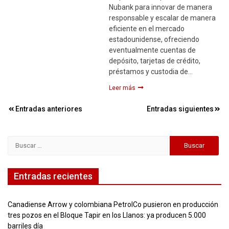
Nubank para innovar de manera
responsable y escalar de manera
eficiente en el mercado
estadounidense, ofreciendo
eventualmente cuentas de
depósito, tarjetas de crédito,
préstamos y custodia de…
Leer más
Navegación
Entradas anteriores
Entradas siguientes
de
entradas
Buscar:
Entradas recientes
Canadiense Arrow y colombiana PetrolCo pusieron en producción
tres pozos en el Bloque Tapir en los Llanos: ya producen 5.000
barriles día