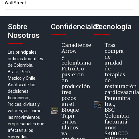
Wall Street
Sobre
Confidenciales
Tecnología
Nosotros
Canadiense
Tras
Arrow
compra
Las principales
y
de
noticias bursátiles
colombiana
unidad
de Colombia,
PetrolCo
de
Brasil, Perú,
pusieron
terapias
México y Chile.
en
de
Análisis de las
producción
restauración
tres
cardiovascula
decisiones
pozos
Penumbra
financieras,
en el
Inc.,
índices, divisas y
Bloque
BSC
valores, así como
Tapir
Colombia
las movimientos
en los
facturará
empresariales que
Llanos:
unos
afectan a los
ya
$400.000
mercados.
producen
millones