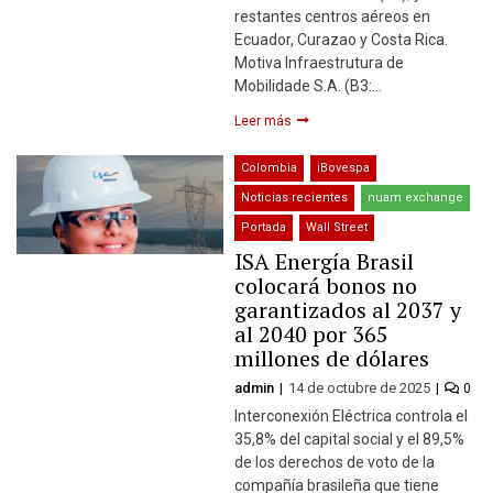
restantes centros aéreos en
Ecuador, Curazao y Costa Rica.
Motiva Infraestrutura de
Mobilidade S.A. (B3:…
Leer más
Colombia
iBovespa
Noticias recientes
nuam exchange
Portada
Wall Street
ISA Energía Brasil
colocará bonos no
garantizados al 2037 y
al 2040 por 365
millones de dólares
admin
14 de octubre de 2025
0
Interconexión Eléctrica controla el
35,8% del capital social y el 89,5%
de los derechos de voto de la
compañía brasileña que tiene