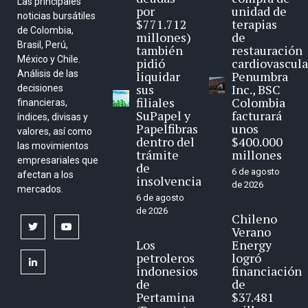
Las principales
por
unidad de
noticias bursátiles
$771.712
terapias
de Colombia,
millones)
de
Brasil, Perú,
también
restauración
México y Chile.
pidió
cardiovascula
Análisis de las
liquidar
Penumbra
sus
Inc., BSC
decisiones
filiales
Colombia
financieras,
SuPapel y
facturará
índices, divisas y
Papelfibras
unos
valores, así como
dentro del
$400.000
las movimientos
trámite
millones
empresariales que
de
6 de agosto
afectan a los
insolvencia
de 2026
mercados.
6 de agosto
de 2026
Chileno
twitter
youtube
Verano
Los
Energy
petroleros
logró
linkedin
indonesios
financiación
de
de
Pertamina
$37.481