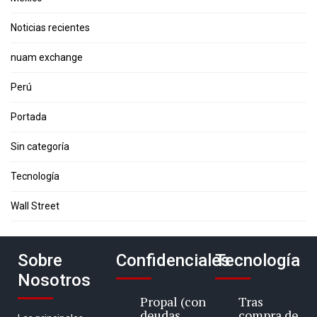
Noticias recientes
nuam exchange
Perú
Portada
Sin categoría
Tecnología
Wall Street
Sobre
Confidenciales
Tecnología
Nosotros
Propal (con
Tras
deudas
compra de