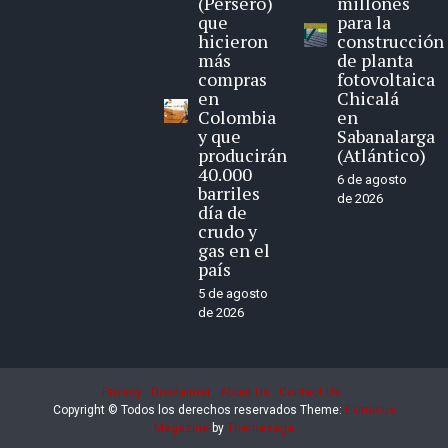
(Persero)
millones
que
para la
hicieron
construcción
más
de planta
compras
fotovoltaica
en
Chicalá
Colombia
en
y que
Sabanalarga
producirán
(Atlántico)
40.000
6 de agosto
barriles
de 2026
día de
crudo y
gas en el
país
5 de agosto
de 2026
Privacy
Disclaimer
About Us
Contact Us
Copyright © Todos los derechos reservados
Theme:
Eximious
Magazine
by
Themesaga