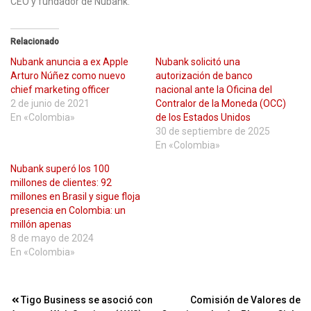
CEO y fundador de Nubank.
Relacionado
Nubank anuncia a ex Apple
Nubank solicitó una
Arturo Núñez como nuevo
autorización de banco
chief marketing officer
nacional ante la Oficina del
2 de junio de 2021
Contralor de la Moneda (OCC)
En «Colombia»
de los Estados Unidos
30 de septiembre de 2025
En «Colombia»
Nubank superó los 100
millones de clientes: 92
millones en Brasil y sigue floja
presencia en Colombia: un
millón apenas
8 de mayo de 2024
En «Colombia»
Navegación
Tigo Business se asoció con
Comisión de Valores de