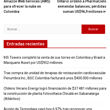
Amazon Web Services (AWS)
Ontario ordenó a PharmaCielo
de
para ofrecer la nube en
enmendar balances; pérdidas
entradas
Colombia
suman US$96,9 millones
Buscar:
Entradas recientes
IHS Towers completó la venta de sus torres en Colombia y Brasil a
Macquarie Asset por US$952 millones
Tras compra de unidad de terapias de restauración cardiovascular
Penumbra Inc., BSC Colombia facturará unos $400.000 millones
Chileno Verano Energy logró financiación de $37.481 millones para
la construcción de planta fotovoltaica Chicalá en Sabanalarga
(Atlántico)
Acción de Tecnoglass cayó hoy 6,97% tras reconocer una