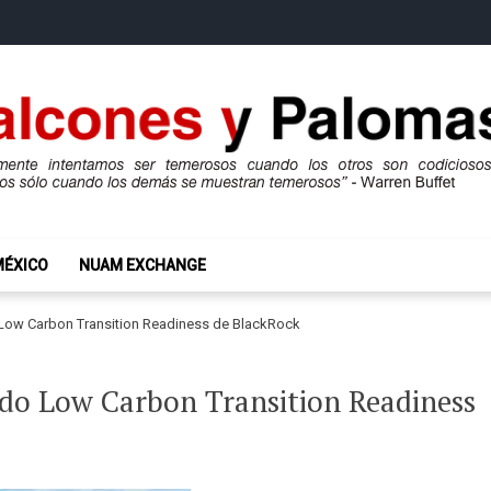
mas
ros son codiciosos y codiciosos sólo cuando los demás se muestran te
MÉXICO
NUAM EXCHANGE
o Low Carbon Transition Readiness de BlackRock
ondo Low Carbon Transition Readiness