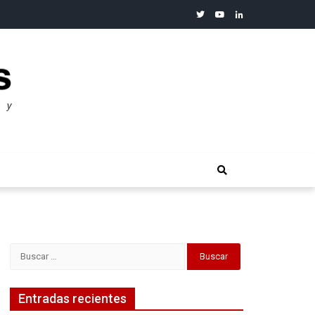
twitter
youtube
linkedin
merosos”: Warren Buffet
Buscar:
Entradas recientes