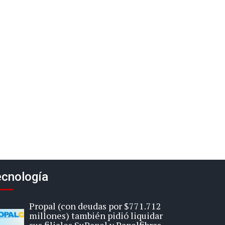
cnología
Propal (con deudas por $771.712
millones) también pidió liquidar
sus filiales SuPapel y Papelfibras