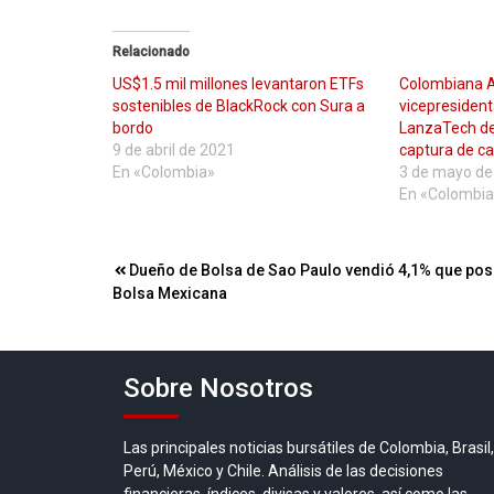
Relacionado
US$1.5 mil millones levantaron ETFs
Colombiana A
sostenibles de BlackRock con Sura a
vicepresident
bordo
LanzaTech de 
9 de abril de 2021
captura de c
En «Colombia»
3 de mayo de
En «Colombia
Navegación
Dueño de Bolsa de Sao Paulo vendió 4,1% que pos
Bolsa Mexicana
de
entradas
Sobre Nosotros
Las principales noticias bursátiles de Colombia, Brasil,
Perú, México y Chile. Análisis de las decisiones
financieras, índices, divisas y valores, así como las