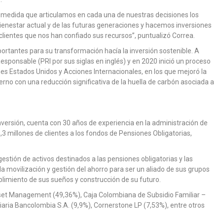
a medida que articulamos en cada una de nuestras decisiones los
ienestar actual y de las futuras generaciones y hacemos inversiones
 clientes que nos han confiado sus recursos”, puntualizó Correa.
ortantes para su transformación hacía la inversión sostenible. A
 Responsable (PRI por sus siglas en inglés) y en 2020 inició un proceso
es Estados Unidos y Acciones Internacionales, en los que mejoró la
erno con una reducción significativa de la huella de carbón asociada a
versión, cuenta con 30 años de experiencia en la administración de
3 millones de clientes a los fondos de Pensiones Obligatorias,
stión de activos destinados a las pensiones obligatorias y las
a la movilización y gestión del ahorro para ser un aliado de sus grupos
limiento de sus sueños y construcción de su futuro.
sset Management (49,36%), Caja Colombiana de Subsidio Familiar –
iaria Bancolombia S.A. (9,9%), Cornerstone LP (7,53%), entre otros