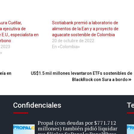
ura Cuéllar,
Scotiabank premió a laboratorio de
a ejecutiva de
alimentos de la Ean y a proyecto de
E.U., especialista en
aguacate sostenible de Colombia
arbono
20 de octubre de 2022
 2023
En «Colombia»
»
eía en
US$1.5 mil millones levantaron ETFs sostenibles de
BlackRock con Sura a bordo
Confidenciales
Te
Propal (con deudas por $771.712
millones) también pidió liquidar
sus filiales SuPapel y Papelfibras