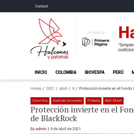
Skip
Skip
Contact
to
to
navigation
content
Halcones y Palo
“Simplemente intentamos ser temerosos cuando los ot
INICIO
COLOMBIA
IBOVESPA
PERÚ
Home
2021
abril
9
Protección invierte en el Fond
Colombia
Noticias recientes
Portada
Wall Street
Protección invierte en el F
de BlackRock
By
admin
9 de abril de 2021