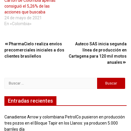
Cartón de Colombia apenas
consiguió el 5,26% de las
acciones que buscaba
24 de mayo de 2021
En «Colombia»
Navegación
PharmaCielo realiza envíos
Auteco SAS inicia segunda
precomerciales iniciales a dos
línea de producción en
de
clientes brasileños
Cartagena para 120 mil motos
entradas
anuales
Buscar:
Entradas recientes
Canadiense Arrow y colombiana PetrolCo pusieron en producción
tres pozos en el Bloque Tapir en los Llanos: ya producen 5.000
barriles día