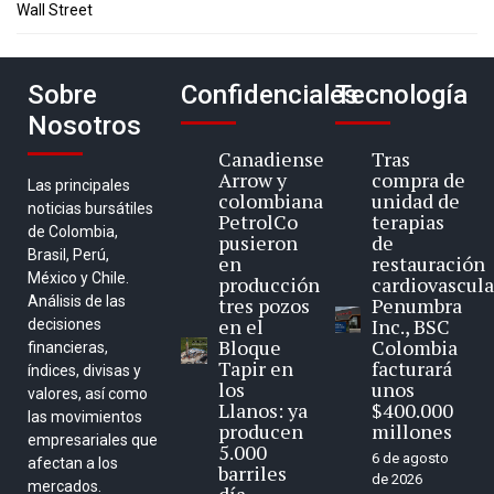
Wall Street
Sobre
Confidenciales
Tecnología
Nosotros
Canadiense
Tras
Arrow y
compra de
Las principales
colombiana
unidad de
noticias bursátiles
PetrolCo
terapias
de Colombia,
pusieron
de
Brasil, Perú,
en
restauración
México y Chile.
producción
cardiovascula
Análisis de las
tres pozos
Penumbra
en el
Inc., BSC
decisiones
Bloque
Colombia
financieras,
Tapir en
facturará
índices, divisas y
los
unos
valores, así como
Llanos: ya
$400.000
las movimientos
producen
millones
empresariales que
5.000
6 de agosto
afectan a los
barriles
de 2026
mercados.
día