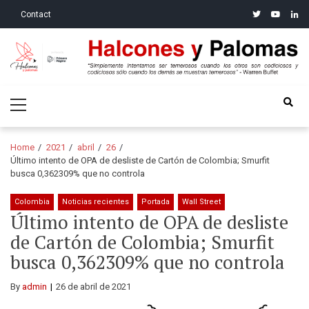
Skip
Skip
twitter
youtube
linke
Contact
to
to
navigation
content
Halcones y Palomas
“Simplemente intentamos ser temerosos cuando los otros son
Primary
codiciosos y codiciosos sólo cuando los demás se muestran
Menu
temerosos”: Warren Buffet
Home
2021
abril
26
Último intento de OPA de desliste de Cartón de Colombia; Smurfit
busca 0,362309% que no controla
Colombia
Noticias recientes
Portada
Wall Street
Último intento de OPA de desliste
de Cartón de Colombia; Smurfit
busca 0,362309% que no controla
By
admin
26 de abril de 2021