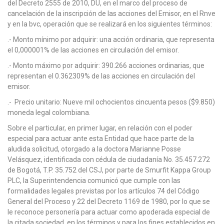
del Decreto 2555 de 2010, DU, en el marco del proceso de
cancelación de la inscripción de las acciones del Emisor, en el Rnve
y en la bvc, operación que se realizará en los siguientes términos:
.- Monto mínimo por adquirir: una acción ordinaria, que representa
el 0,000001% de las acciones en circulación del emisor.
.- Monto máximo por adquirir: 390.266 acciones ordinarias, que
representan el 0.362309% de las acciones en circulación del
emisor.
.- Precio unitario: Nueve mil ochocientos cincuenta pesos ($9.850)
moneda legal colombiana.
Sobre el particular, en primer lugar, en relación con el poder
especial para actuar ante esta Entidad que hace parte de la
aludida solicitud, otorgado a la doctora Marianne Posse
Velásquez, identificada con cédula de ciudadanía No. 35.457.272
de Bogotá, T.P. 35.752 del CSJ, por parte de Smurfit Kappa Group
PLC, la Superintendencia comunicó que cumple con las
formalidades legales previstas por los artículos 74 del Código
General del Proceso y 22 del Decreto 1169 de 1980, por lo que se
le reconoce personería para actuar como apoderada especial de
la citada sociedad, en los términos y para los fines establecidos en