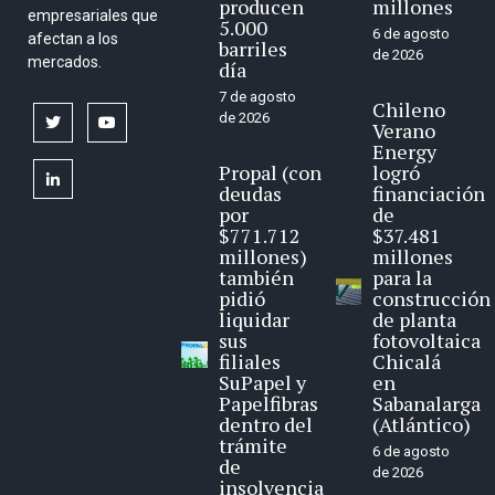
producen
millones
empresariales que
5.000
6 de agosto
afectan a los
barriles
de 2026
mercados.
día
7 de agosto
Chileno
de 2026
twitter
youtube
Verano
Energy
Propal (con
logró
linkedin
deudas
financiación
por
de
$771.712
$37.481
millones)
millones
también
para la
pidió
construcción
liquidar
de planta
sus
fotovoltaica
filiales
Chicalá
SuPapel y
en
Papelfibras
Sabanalarga
dentro del
(Atlántico)
trámite
6 de agosto
de
de 2026
insolvencia