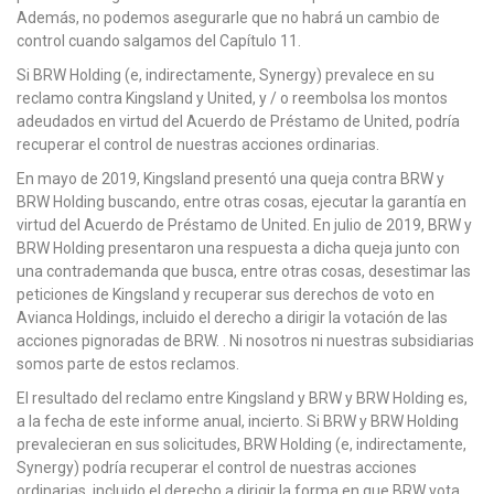
Además, no podemos asegurarle que no habrá un cambio de
control cuando salgamos del Capítulo 11.
Si BRW Holding (e, indirectamente, Synergy) prevalece en su
reclamo contra Kingsland y United, y / o reembolsa los montos
adeudados en virtud del Acuerdo de Préstamo de United, podría
recuperar el control de nuestras acciones ordinarias.
En mayo de 2019, Kingsland presentó una queja contra BRW y
BRW Holding buscando, entre otras cosas, ejecutar la garantía en
virtud del Acuerdo de Préstamo de United. En julio de 2019, BRW y
BRW Holding presentaron una respuesta a dicha queja junto con
una contrademanda que busca, entre otras cosas, desestimar las
peticiones de Kingsland y recuperar sus derechos de voto en
Avianca Holdings, incluido el derecho a dirigir la votación de las
acciones pignoradas de BRW. . Ni nosotros ni nuestras subsidiarias
somos parte de estos reclamos.
El resultado del reclamo entre Kingsland y BRW y BRW Holding es,
a la fecha de este informe anual, incierto. Si BRW y BRW Holding
prevalecieran en sus solicitudes, BRW Holding (e, indirectamente,
Synergy) podría recuperar el control de nuestras acciones
ordinarias, incluido el derecho a dirigir la forma en que BRW vota