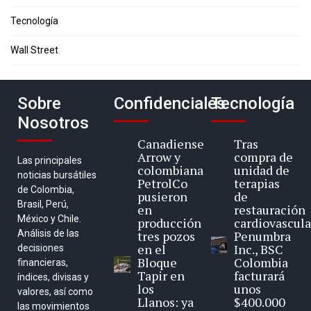
Tecnología
Wall Street
Sobre
Confidenciales
Tecnología
Nosotros
Canadiense
Tras
Arrow y
compra de
Las principales
colombiana
unidad de
noticias bursátiles
PetrolCo
terapias
de Colombia,
pusieron
de
Brasil, Perú,
en
restauración
México y Chile.
producción
cardiovascula
Análisis de las
tres pozos
Penumbra
en el
Inc., BSC
decisiones
Bloque
Colombia
financieras,
Tapir en
facturará
índices, divisas y
los
unos
valores, así como
Llanos: ya
$400.000
las movimientos