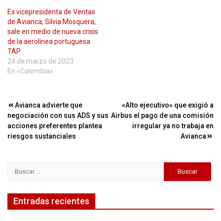
Ex vicepresidenta de Ventas
de Avianca, Silvia Mosquera,
sale en medio de nueva crisis
de la aerolínea portuguesa
TAP
24 de marzo de 2023
En «Colombia»
Navegación
Avianca advierte que
«Alto ejecutivo» que exigió a
negociación con sus ADS y sus
Airbus el pago de una comisión
de
acciones preferentes plantea
irregular ya no trabaja en
entradas
riesgos sustanciales
Avianca
Buscar:
Entradas recientes