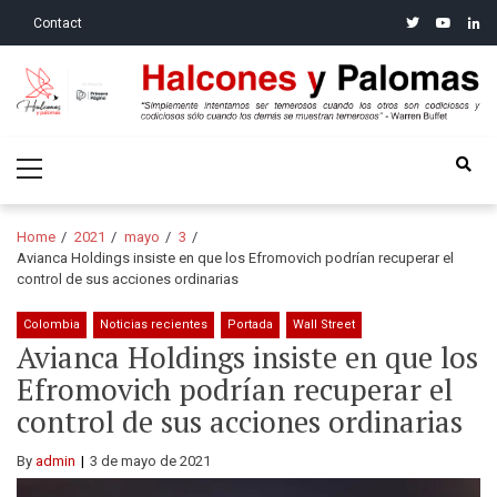
Skip
Skip
twitter
youtube
linke
Contact
to
to
navigation
content
Halcones y Palomas
“Simplemente intentamos ser temerosos cuando los otros son
Primary
codiciosos y codiciosos sólo cuando los demás se muestran
Menu
temerosos”: Warren Buffet
Home
2021
mayo
3
Avianca Holdings insiste en que los Efromovich podrían recuperar el
control de sus acciones ordinarias
Colombia
Noticias recientes
Portada
Wall Street
Avianca Holdings insiste en que los
Efromovich podrían recuperar el
control de sus acciones ordinarias
By
admin
3 de mayo de 2021