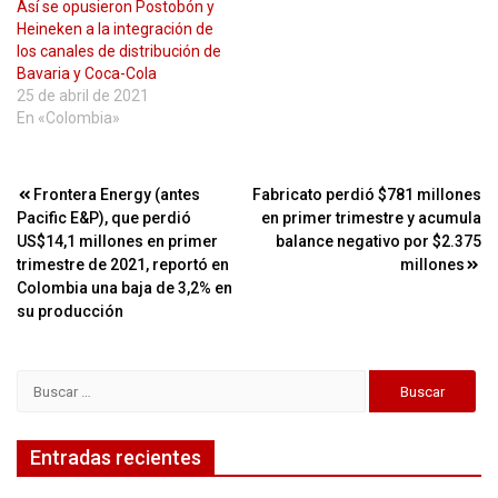
Así se opusieron Postobón y
Heineken a la integración de
los canales de distribución de
Bavaria y Coca-Cola
25 de abril de 2021
En «Colombia»
Navegación
Frontera Energy (antes
Fabricato perdió $781 millones
Pacific E&P), que perdió
en primer trimestre y acumula
de
US$14,1 millones en primer
balance negativo por $2.375
entradas
trimestre de 2021, reportó en
millones
Colombia una baja de 3,2% en
su producción
Buscar:
Entradas recientes