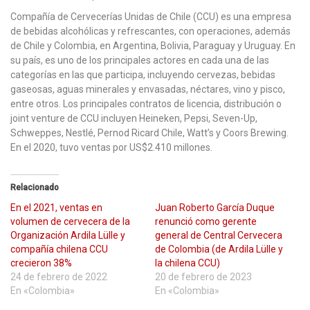
Compañía de Cervecerías Unidas de Chile (CCU) es una empresa
de bebidas alcohólicas y refrescantes, con operaciones, además
de Chile y Colombia, en Argentina, Bolivia, Paraguay y Uruguay. En
su país, es uno de los principales actores en cada una de las
categorías en las que participa, incluyendo cervezas, bebidas
gaseosas, aguas minerales y envasadas, néctares, vino y pisco,
entre otros. Los principales contratos de licencia, distribución o
joint venture de CCU incluyen Heineken, Pepsi, Seven-Up,
Schweppes, Nestlé, Pernod Ricard Chile, Watt’s y Coors Brewing.
En el 2020, tuvo ventas por US$2.410 millones.
Relacionado
En el 2021, ventas en
Juan Roberto García Duque
volumen de cervecera de la
renunció como gerente
Organización Ardila Lülle y
general de Central Cervecera
compañía chilena CCU
de Colombia (de Ardila Lülle y
crecieron 38%
la chilena CCU)
24 de febrero de 2022
20 de febrero de 2023
En «Colombia»
En «Colombia»