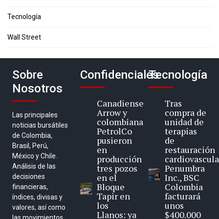
Tecnología
Wall Street
Sobre
Confidenciales
Tecnología
Nosotros
Canadiense
Tras
Arrow y
compra de
Las principales
colombiana
unidad de
noticias bursátiles
PetrolCo
terapias
de Colombia,
pusieron
de
Brasil, Perú,
en
restauración
México y Chile.
producción
cardiovascula
Análisis de las
tres pozos
Penumbra
en el
Inc., BSC
decisiones
Bloque
Colombia
financieras,
Tapir en
facturará
índices, divisas y
los
unos
valores, así como
Llanos: ya
$400.000
las movimientos