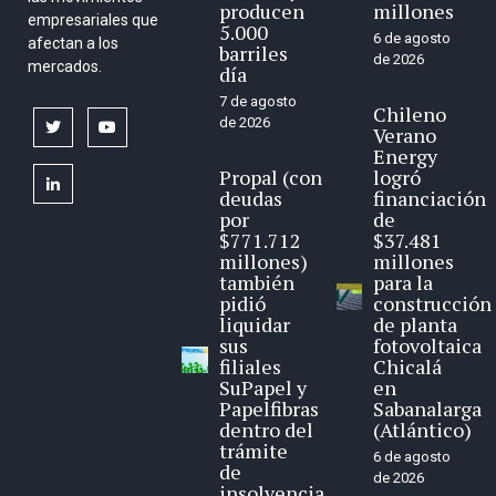
producen
millones
empresariales que
5.000
6 de agosto
afectan a los
barriles
de 2026
mercados.
día
7 de agosto
Chileno
de 2026
twitter
youtube
Verano
Energy
Propal (con
logró
linkedin
deudas
financiación
por
de
$771.712
$37.481
millones)
millones
también
para la
pidió
construcción
liquidar
de planta
sus
fotovoltaica
filiales
Chicalá
SuPapel y
en
Papelfibras
Sabanalarga
dentro del
(Atlántico)
trámite
6 de agosto
de
de 2026
insolvencia