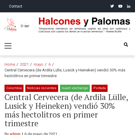
Skip
Skip
twitter
youtube
linke
Contact
to
to
navigation
content
Halcones y Palomas
“Simplemente intentamos ser temerosos cuando los otros son
Primary
codiciosos y codiciosos sólo cuando los demás se muestran
Menu
temerosos”: Warren Buffet
Home
2021
mayo
6
Central Cervecera (de Ardila Lülle, Lusick y Heineken) vendió 30% más
hectolitros en primer trimestre
Colombia
Noticias recientes
nuam exchange
Portada
Central Cervecera (de Ardila Lülle,
Lusick y Heineken) vendió 30%
más hectolitros en primer
trimestre
By
admin
6 de mayo de 2021