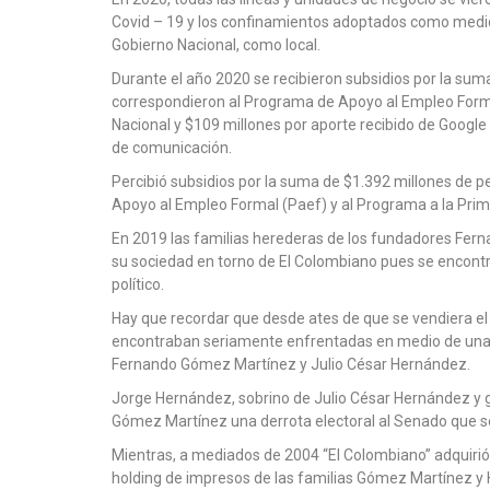
Covid – 19 y los confinamientos adoptados como medid
Gobierno Nacional, como local.
Durante el año 2020 se recibieron subsidios por la sum
correspondieron al Programa de Apoyo al Empleo Forma
Nacional y $109 millones por aporte recibido de Google
de comunicación.
Percibió subsidios por la suma de $1.392 millones de 
Apoyo al Empleo Formal (Paef) y al Programa a la Prim
En 2019 las familias herederas de los fundadores Fer
su sociedad en torno de El Colombiano pues se encontr
político.
Hay que recordar que desde ates de que se vendiera el Di
encontraban seriamente enfrentadas en medio de una vie
Fernando Gómez Martínez y Julio César Hernández.
Jorge Hernández, sobrino de Julio César Hernández y ger
Gómez Martínez una derrota electoral al Senado que se c
Mientras, a mediados de 2004 “El Colombiano” adquirió e
holding de impresos de las familias Gómez Martínez y H