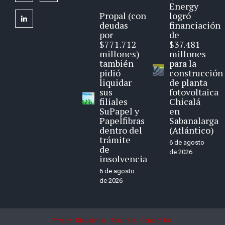
Energy
Propal (con
logró
linkedin
deudas
financiación
por
de
$771.712
$37.481
millones)
millones
también
para la
pidió
construcción
liquidar
de planta
sus
fotovoltaica
filiales
Chicalá
SuPapel y
en
Papelfibras
Sabanalarga
dentro del
(Atlántico)
trámite
6 de agosto
de
de 2026
insolvencia
6 de agosto
de 2026
Privacy
Disclaimer
About Us
Contact Us