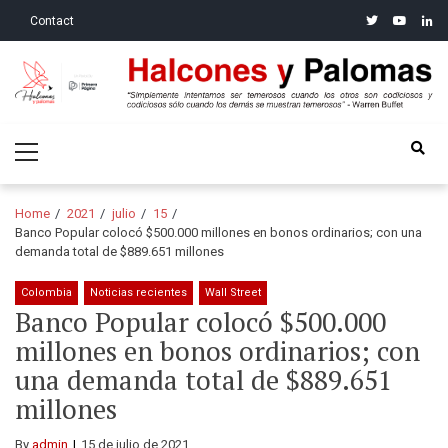
Skip
Skip
twitter
youtube
linke
Contact
to
to
navigation
content
Halcones y Palomas
“Simplemente intentamos ser temerosos cuando los otros son
Primary
codiciosos y codiciosos sólo cuando los demás se muestran
Menu
temerosos”: Warren Buffet
Home
2021
julio
15
Banco Popular colocó $500.000 millones en bonos ordinarios; con una
demanda total de $889.651 millones
Colombia
Noticias recientes
Wall Street
Banco Popular colocó $500.000
millones en bonos ordinarios; con
una demanda total de $889.651
millones
By
admin
15 de julio de 2021