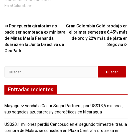
En «Colombia»
Navegación
Por «puerta giratoria» no
Gran Colombia Gold produjo en
pudo ser nombrada ex ministra
el primer semestre 6,45% más
de
de Minas María Fernanda
de oro y 22% más de plata en
entradas
Suárez en la Junta Directiva de
Segovia
GeoPark
Buscar:
Entradas recientes
Mayagüez vendió a Casur Sugar Partners, por US$13,5 millones,
sus negocios azucareros y energéticos en Nicaragua
US$20,1 millones perdió Cencosud en el segundo trimestre: tras la
compra de Makro, se consolida en Plaza Central y progresa en