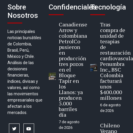
Sobre
Confidenciales
Tecnología
Nosotros
Canadiense
Tras
Arrow y
compra de
Las principales
colombiana
unidad de
noticias bursátiles
PetrolCo
terapias
de Colombia,
pusieron
de
Brasil, Perú,
en
restauración
México y Chile.
producción
cardiovascula
Análisis de las
tres pozos
Penumbra
en el
Inc., BSC
decisiones
Bloque
Colombia
financieras,
Tapir en
facturará
índices, divisas y
los
unos
valores, así como
Llanos: ya
$400.000
las movimientos
producen
millones
empresariales que
5.000
6 de agosto
afectan a los
barriles
de 2026
mercados.
día
7 de agosto
Chileno
de 2026
twitter
youtube
Verano