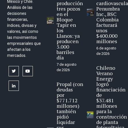
México y Chile.
producción
cardiovascula
Análisis de las
tres pozos
Penumbra
en el
Inc., BSC
decisiones
Bloque
Colombia
financieras,
Tapir en
facturará
índices, divisas y
los
unos
valores, así como
Llanos: ya
$400.000
las movimientos
producen
millones
empresariales que
5.000
6 de agosto
afectan a los
barriles
de 2026
mercados.
día
7 de agosto
Chileno
de 2026
twitter
youtube
Verano
Energy
Propal (con
logró
linkedin
deudas
financiación
por
de
$771.712
$37.481
millones)
millones
también
para la
pidió
construcción
liquidar
de planta
sus
fotovoltaica