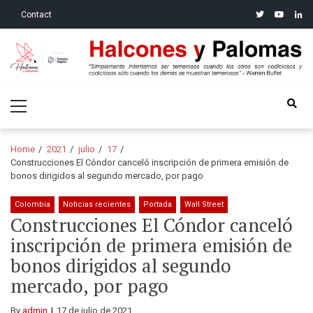
Skip
Skip
twitter
youtube
linke
Contact
to
to
navigation
content
Halcones y Palomas
“Simplemente intentamos ser temerosos cuando los otros son
Primary
codiciosos y codiciosos sólo cuando los demás se muestran
Menu
temerosos”: Warren Buffet
Home
2021
julio
17
Construcciones El Cóndor canceló inscripción de primera emisión de
bonos dirigidos al segundo mercado, por pago
Colombia
Noticias recientes
Portada
Wall Street
Construcciones El Cóndor canceló
inscripción de primera emisión de
bonos dirigidos al segundo
mercado, por pago
By
admin
17 de julio de 2021