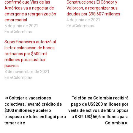
confirmó que Vías de las
Construcciones El Cóndor y
Américas va a negociar de
Valorcon, a reorganizar sus
emergencia reorganización
deudas por $98.607 millones
empresarial
4 de junio de 2021
5 de junio de 2021
En «Colombia»
En «Colombia»
SuperFinanciera autorizó al
Icetex colocación de bonos
ordinarios por $500 mil
millones para sustituir
pasivos
3 de noviembre de 2021
En «Colombia»
Navegación
Coltejer a vacaciones
Telefónica Colombia recibirá
colectivas, levantó crédito de
pago de US$200 millones por
de
$300 millones y aceleró
venta de activos de fibra óptica
entradas
traspaso de lotes en Itagüí para
a KKR: US$66,6 millones para
tomar aire
Colombia