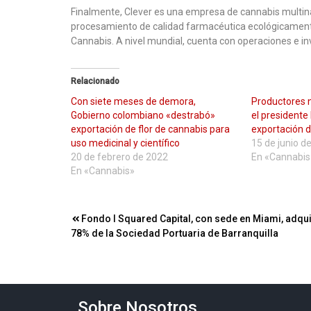
Finalmente, Clever es una empresa de cannabis multinaci
procesamiento de calidad farmacéutica ecológicamente
Cannabis. A nivel mundial, cuenta con operaciones e in
Relacionado
Con siete meses de demora,
Productores n
Gobierno colombiano «destrabó»
el president
exportación de flor de cannabis para
exportación d
uso medicinal y científico
15 de junio d
20 de febrero de 2022
En «Cannabis
En «Cannabis»
Navegación
Fondo I Squared Capital, con sede en Miami, adqui
78% de la Sociedad Portuaria de Barranquilla
de
entradas
Sobre Nosotros