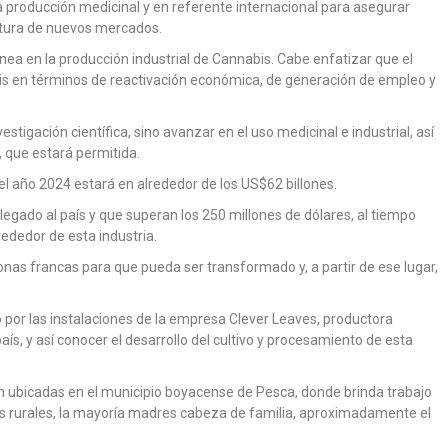
 la producción medicinal y en referente internacional para asegurar
rtura de nuevos mercados.
nea en la producción industrial de Cannabis. Cabe enfatizar que el
is en términos de reactivación económica, de generación de empleo y
stigación científica, sino avanzar en el uso medicinal e industrial, así
, que estará permitida.
l año 2024 estará en alrededor de los US$62 billones.
 llegado al país y que superan los 250 millones de dólares, al tiempo
rededor de esta industria.
onas francas para que pueda ser transformado y, a partir de ese lugar,
do por las instalaciones de la empresa Clever Leaves, productora
aís, y así conocer el desarrollo del cultivo y procesamiento de esta
án ubicadas en el municipio boyacense de Pesca, donde brinda trabajo
es rurales, la mayoría madres cabeza de familia, aproximadamente el