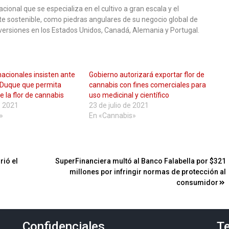
onal que se especializa en el cultivo a gran escala y el
 sostenible, como piedras angulares de su negocio global de
versiones en los Estados Unidos, Canadá, Alemania y Portugal.
acionales insisten ante
Gobierno autorizará exportar flor de
e Duque que permita
cannabis con fines comerciales para
e la flor de cannabis
uso medicinal y científico
e 2021
23 de julio de 2021
»
En «Cannabis»
rió el
SuperFinanciera multó al Banco Falabella por $321
millones por infringir normas de protección al
consumidor
Confidenciales
Te