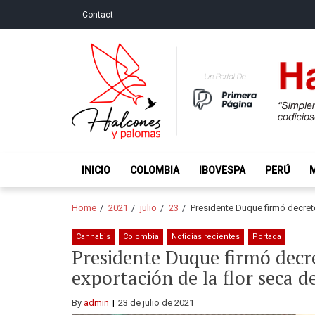
Skip
Skip
Contact
to
to
navigation
content
Halcones y Palo
“Simplemente intentamos ser temerosos cuando los ot
INICIO
COLOMBIA
IBOVESPA
PERÚ
Home
2021
julio
23
Presidente Duque firmó decreto
Cannabis
Colombia
Noticias recientes
Portada
Presidente Duque firmó decre
exportación de la flor seca d
By
admin
23 de julio de 2021