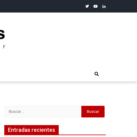
twitter
youtube
linkedin
merosos”: Warren Buffet
Buscar:
Entradas recientes