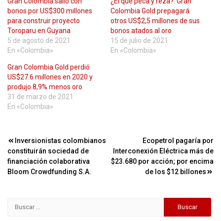
Gran Colombia salió con
¿El que peca y reza?: Gran
bonos por US$300 millones
Colombia Gold prepagará
para construir proyecto
otros US$2,5 millones de sus
Toroparu en Guyana
bonos atados al oro
5 de agosto de 2021
15 de julio de 2021
En «Colombia»
En «Colombia»
Gran Colombia Gold perdió
US$27.6 millones en 2020 y
produjo 8,9% menos oro
31 de marzo de 2021
En «Colombia»
Navegación
Inversionistas colombianos
Ecopetrol pagaría por
constituirán sociedad de
Interconexión Eléctrica más de
de
financiación colaborativa
$23.680 por acción; por encima
entradas
Bloom Crowdfunding S.A.
de los $12 billones
Buscar: