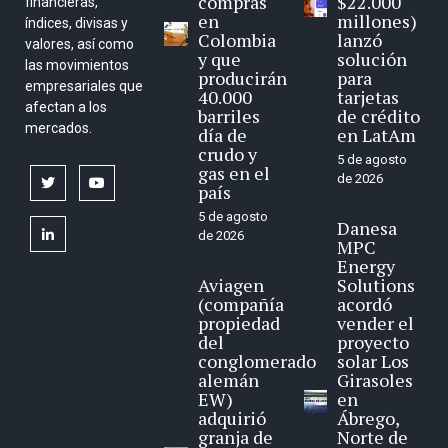
compras
$22.000
financieras,
en
millones)
índices, divisas y
Colombia
lanzó
valores, así como
y que
solución
las movimientos
producirán
para
empresariales que
40.000
tarjetas
afectan a los
barriles
de crédito
mercados.
día de
en LatAm
crudo y
5 de agosto
gas en el
de 2026
twitter
youtube
país
5 de agosto
Danesa
linkedin
de 2026
MPC
Energy
Aviagen
Solutions
(compañía
acordó
propiedad
vender el
del
proyecto
conglomerado
solar Los
alemán
Girasoles
EW)
en
adquirió
Ábrego,
granja de
Norte de