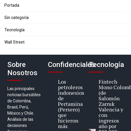
Portada
Sin categoría
Tecnología
Wall Street
Sobre
Confidenciales
Tecnología
Nosotros
Los
Fintech
petroleros
Mono Colomb
Las principales
indonesios
(de
noticias bursátiles
de
Salomón
de Colombia,
Pertamina
Zarruk
Brasil, Perú,
(Persero)
Valencia y
México y Chile.
que
con
Análisis de las
hicieron
ingresos
más
año por
decisiones