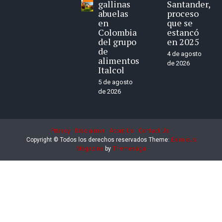
gallinas
Santander,
abuelas
proceso
en
que se
Colombia
estancó
del grupo
en 2025
de
4 de agosto
alimentos
de 2026
Italcol
5 de agosto
de 2026
Privacy
Disclaimer
About Us
Contact Us
Copyright © Todos los derechos reservados
Theme:
Eximious
Magazine
by
Themesaga