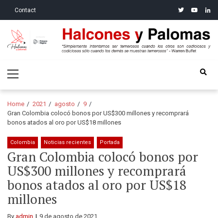
Skip
Skip
twitter
youtube
linke
Contact
to
to
navigation
content
Halcones y Palomas
“Simplemente intentamos ser temerosos cuando los otros son
Primary
codiciosos y codiciosos sólo cuando los demás se muestran
Menu
temerosos”: Warren Buffet
Home
2021
agosto
9
Gran Colombia colocó bonos por US$300 millones y recomprará
bonos atados al oro por US$18 millones
Colombia
Noticias recientes
Portada
Gran Colombia colocó bonos por
US$300 millones y recomprará
bonos atados al oro por US$18
millones
By
admin
9 de agosto de 2021