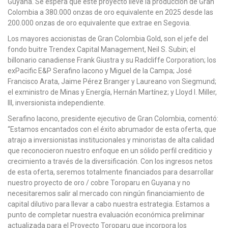
Guyana. Se espera que este proyecto lleve la producción de Gran
Colombia a 380.000 onzas de oro equivalente en 2025 desde las
200.000 onzas de oro equivalente que extrae en Segovia.
Los mayores accionistas de Gran Colombia Gold, son el jefe del
fondo buitre Trendex Capital Management, Neil S. Subin; el
billonario canadiense Frank Giustra y su Radcliffe Corporation; los
exPacific E&P Serafino Iacono y Miguel de la Campa; José
Francisco Arata, Jaime Pérez Branger y Laureano von Siegmund;
el exministro de Minas y Energía, Hernán Martínez; y Lloyd I. Miller,
III, inversionista independiente.
Serafino Iacono, presidente ejecutivo de Gran Colombia, comentó:
“Estamos encantados con el éxito abrumador de esta oferta, que
atrajo a inversionistas institucionales y minoristas de alta calidad
que reconocieron nuestro enfoque en un sólido perfil crediticio y
crecimiento a través de la diversificación. Con los ingresos netos
de esta oferta, seremos totalmente financiados para desarrollar
nuestro proyecto de oro / cobre Toroparu en Guyana y no
necesitaremos salir al mercado con ningún financiamiento de
capital dilutivo para llevar a cabo nuestra estrategia. Estamos a
punto de completar nuestra evaluación económica preliminar
actualizada para el Proyecto Toroparu que incorpora los