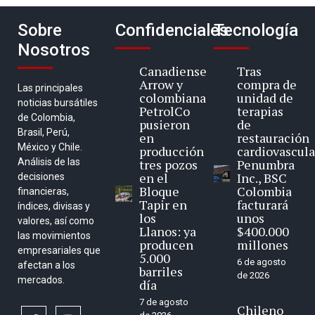
Sobre
Confidenciales
Tecnología
Nosotros
Canadiense
Tras
Arrow y
compra de
Las principales
colombiana
unidad de
noticias bursátiles
PetrolCo
terapias
de Colombia,
pusieron
de
Brasil, Perú,
en
restauración
México y Chile.
producción
cardiovascula
Análisis de las
tres pozos
Penumbra
en el
Inc., BSC
decisiones
Bloque
Colombia
financieras,
Tapir en
facturará
índices, divisas y
los
unos
valores, así como
Llanos: ya
$400.000
las movimientos
producen
millones
empresariales que
5.000
6 de agosto
afectan a los
barriles
de 2026
mercados.
día
7 de agosto
Chileno