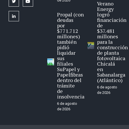
de 2026
twitter
youtube
Verano
Energy
Propal (con
logró
linkedin
deudas
financiación
por
de
$771.712
$37.481
millones)
millones
también
para la
pidió
construcción
liquidar
de planta
sus
fotovoltaica
filiales
Chicalá
SuPapel y
en
Papelfibras
Sabanalarga
dentro del
(Atlántico)
trámite
6 de agosto
de
de 2026
insolvencia
6 de agosto
de 2026