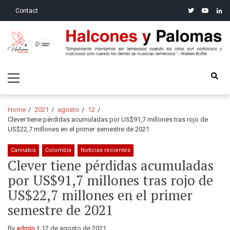
Skip
Skip
twitter
youtube
linke
Contact
to
to
navigation
content
Halcones y Palomas
“Simplemente intentamos ser temerosos cuando los otros son
Primary
codiciosos y codiciosos sólo cuando los demás se muestran
Menu
temerosos”: Warren Buffet
Home
2021
agosto
12
Clever tiene pérdidas acumuladas por US$91,7 millones tras rojo de
US$22,7 millones en el primer semestre de 2021
Cannabis
Colombia
Noticias recientes
Clever tiene pérdidas acumuladas
por US$91,7 millones tras rojo de
US$22,7 millones en el primer
semestre de 2021
By
admin
12 de agosto de 2021