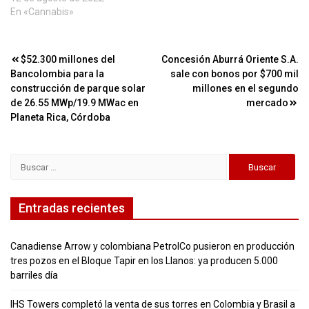
En «Cannabis»
Navegación
$52.300 millones del
Concesión Aburrá Oriente S.A.
Bancolombia para la
sale con bonos por $700 mil
de
construcción de parque solar
millones en el segundo
entradas
de 26.55 MWp/19.9 MWac en
mercado
Planeta Rica, Córdoba
Buscar:
Entradas recientes
Canadiense Arrow y colombiana PetrolCo pusieron en producción
tres pozos en el Bloque Tapir en los Llanos: ya producen 5.000
barriles día
IHS Towers completó la venta de sus torres en Colombia y Brasil a