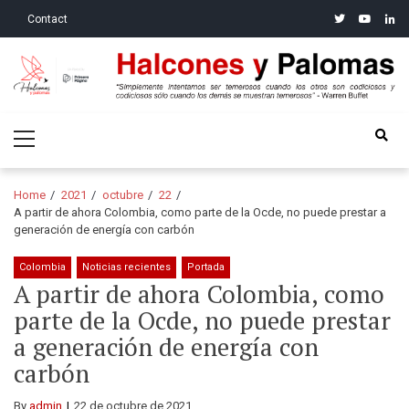
Skip
Skip
twitter
youtube
linke
Contact
to
to
navigation
content
Halcones y Palomas
“Simplemente intentamos ser temerosos cuando los otros son
Primary
codiciosos y codiciosos sólo cuando los demás se muestran
Menu
temerosos”: Warren Buffet
Home
2021
octubre
22
A partir de ahora Colombia, como parte de la Ocde, no puede prestar a
generación de energía con carbón
Colombia
Noticias recientes
Portada
A partir de ahora Colombia, como
parte de la Ocde, no puede prestar
a generación de energía con
carbón
By
admin
22 de octubre de 2021