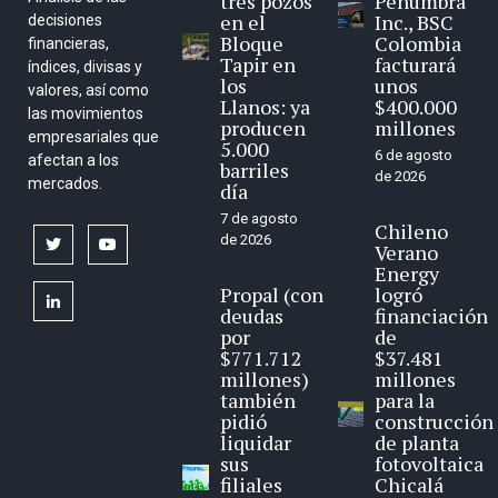
tres pozos
Penumbra
en el
Inc., BSC
decisiones
Bloque
Colombia
financieras,
Tapir en
facturará
índices, divisas y
los
unos
valores, así como
Llanos: ya
$400.000
las movimientos
producen
millones
empresariales que
5.000
6 de agosto
afectan a los
barriles
de 2026
mercados.
día
7 de agosto
Chileno
de 2026
twitter
youtube
Verano
Energy
Propal (con
logró
linkedin
deudas
financiación
por
de
$771.712
$37.481
millones)
millones
también
para la
pidió
construcción
liquidar
de planta
sus
fotovoltaica
filiales
Chicalá