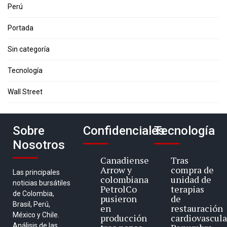
Perú
Portada
Sin categoría
Tecnología
Wall Street
Sobre
Confidenciales
Tecnología
Nosotros
Canadiense
Tras
Arrow y
compra de
Las principales
colombiana
unidad de
noticias bursátiles
PetrolCo
terapias
de Colombia,
pusieron
de
Brasil, Perú,
en
restauración
México y Chile.
producción
cardiovascula
Análisis de las