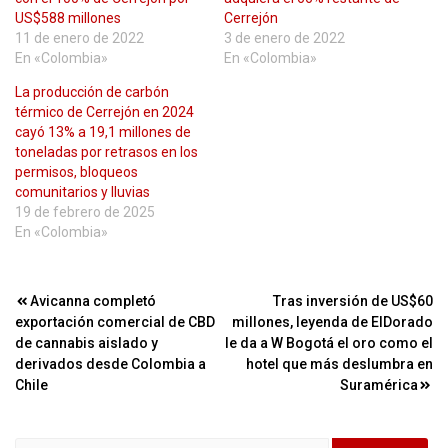
US$588 millones
Cerrejón
11 de enero de 2022
3 de enero de 2022
En «Colombia»
En «Colombia»
La producción de carbón
térmico de Cerrejón en 2024
cayó 13% a 19,1 millones de
toneladas por retrasos en los
permisos, bloqueos
comunitarios y lluvias
19 de febrero de 2025
En «Colombia»
Navegación
Avicanna completó
Tras inversión de US$60
exportación comercial de CBD
millones, leyenda de ElDorado
de
de cannabis aislado y
le da a W Bogotá el oro como el
entradas
derivados desde Colombia a
hotel que más deslumbra en
Chile
Suramérica
Buscar: