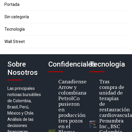
Portada
Sin categoría
Tecnología
Wall Street
Sobre
Confidenciales
Tecnología
Nosotros
Canadiense
Tras
Arrow y
compra de
Las principales
colombiana
unidad de
noticias bursátiles
PetrolCo
terapias
de Colombia,
pusieron
de
Brasil, Perú,
en
restauración
México y Chile.
producción
cardiovascula
Análisis de las
tres pozos
Penumbra
en el
Inc., BSC
decisiones
Bloque
Colombia
financieras,