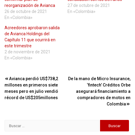
reorganización de Avianca
27 de octubre de 2021
26 de octubre de 2021
En «Colombia»
En «Colombia»
Acreedores aprobaron salida
de Avianca Holdings del
Capítulo 11 que ocurrirá en
este trimestre
2 de noviembre de 2021
En «Colombia»
Navegación
Avianca perdió US$738,2
De la mano de Micro Insurance,
millones en primeros siete
‘fintech’ Créditos Orbe
de
meses pero en julio vendió
asegurará financiamiento a
entradas
récord de US$205millones
compradores de motos en
Colombia
Buscar: