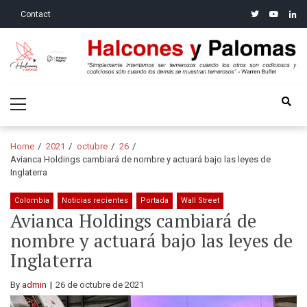
Skip
Skip
twitter
youtube
linke
Contact
to
to
navigation
content
Halcones y Palomas
“Simplemente intentamos ser temerosos cuando los otros son
Primary
codiciosos y codiciosos sólo cuando los demás se muestran
Menu
temerosos”: Warren Buffet
Home
2021
octubre
26
Avianca Holdings cambiará de nombre y actuará bajo las leyes de
Inglaterra
Colombia
Noticias recientes
Portada
Wall Street
Avianca Holdings cambiará de
nombre y actuará bajo las leyes de
Inglaterra
By
admin
26 de octubre de 2021