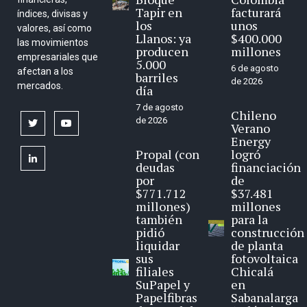
Tapir en
facturará
índices, divisas y
los
unos
valores, así como
Llanos: ya
$400.000
las movimientos
producen
millones
empresariales que
5.000
6 de agosto
afectan a los
barriles
de 2026
mercados.
día
7 de agosto
Chileno
de 2026
twitter
youtube
Verano
Energy
Propal (con
logró
linkedin
deudas
financiación
por
de
$771.712
$37.481
millones)
millones
también
para la
pidió
construcción
liquidar
de planta
sus
fotovoltaica
filiales
Chicalá
SuPapel y
en
Papelfibras
Sabanalarga