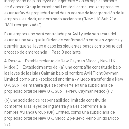
incorporada bajo las leyes de Inglaterra y Gales bajo el nombre
de Avianca Group International Limited, como una «empresa en
estantería» de propiedad total de un agente de incorporación de la
empresa, es decir, un nominado accionista (“New U.K. Sub 2” o
“AVH reorganizada”).
Esta empresa no será controlada por AVH y solo se sacará del
estante una vez que la Orden de confirmación entre en vigencia y
permitir que se lleven a cabo los siguientes pasos como parte del
proceso de emergencia – Paso 8 adelante.
4. Paso 4 – Establecimiento de New Cayman Midco y New U.K.
Midco 3 – Establecimiento de: (a) una compañía constituida bajo
las leyes de las Islas Caimán bajo el nombre AVN Flight Cayman
Limited, como una «sociedad anónima» y luego transferida a New
U.K. Sub 1 de manera que se convierte en una subsidiaria de
propiedad total de New U.K. Sub 1 («New Cayman Midco»); y
(b) una sociedad de responsabilidad limitada constituida
conforme a las leyes de Inglaterra y Gales conforme a la
nombre Avianca Group (UK) Limited, como una subsidiaria de
propiedad total de New U.K. Midco 2 («Nuevo Reino Unido Midco
3»).