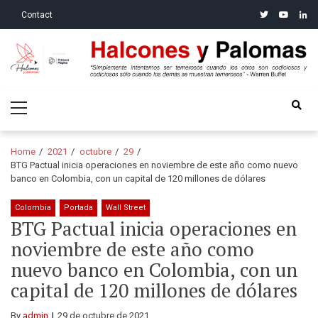
Skip
Skip
twitter
youtube
linke
Contact
to
to
navigation
content
Halcones y Palomas
“Simplemente intentamos ser temerosos cuando los otros son
Primary
codiciosos y codiciosos sólo cuando los demás se muestran
Menu
temerosos”: Warren Buffet
Home
2021
octubre
29
BTG Pactual inicia operaciones en noviembre de este año como nuevo
banco en Colombia, con un capital de 120 millones de dólares
Colombia
Portada
Wall Street
BTG Pactual inicia operaciones en
noviembre de este año como
nuevo banco en Colombia, con un
capital de 120 millones de dólares
By
admin
29 de octubre de 2021