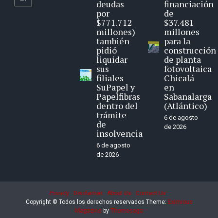
deudas
financiación
por
de
$771.712
$37.481
millones)
millones
también
para la
pidió
construcción
liquidar
de planta
sus
fotovoltaica
filiales
Chicalá
SuPapel y
en
Papelfibras
Sabanalarga
dentro del
(Atlántico)
trámite
6 de agosto
de
de 2026
insolvencia
6 de agosto
de 2026
Privacy
Disclaimer
About Us
Contact Us
Copyright © Todos los derechos reservados
Theme:
Eximious
Magazine
by
Themesaga