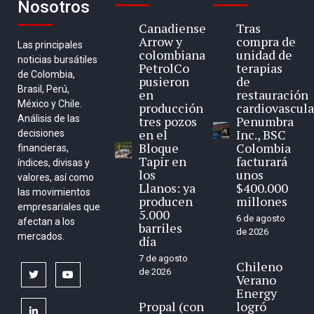
Nosotros
Canadiense
Tras
Arrow y
compra de
Las principales
colombiana
unidad de
noticias bursátiles
PetrolCo
terapias
de Colombia,
pusieron
de
Brasil, Perú,
en
restauración
México y Chile.
producción
cardiovascula
Análisis de las
tres pozos
Penumbra
en el
Inc., BSC
decisiones
Bloque
Colombia
financieras,
Tapir en
facturará
índices, divisas y
los
unos
valores, así como
Llanos: ya
$400.000
las movimientos
producen
millones
empresariales que
5.000
6 de agosto
afectan a los
barriles
de 2026
mercados.
día
7 de agosto
Chileno
de 2026
twitter
youtube
Verano
Energy
Propal (con
logró
linkedin