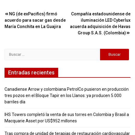
Navegación
NG (de exPacifics) firmó
Compañía estadounidense de
acuerdo para sacar gas desde
iluminación LED Cyberlux
de
María Conchita en La Guajira
acuerda adquisición de Havas
entradas
Group S.A.S. (Colombia)
Buscar:
Entradas recientes
Canadiense Arrow y colombiana PetrolCo pusieron en producción
tres pozos en el Bloque Tapir en los Llanos: ya producen 5.000
barriles día
IHS Towers completó la venta de sus torres en Colombia y Brasil a
Macquarie Asset por US$952 millones
Tras compra de unidad de terapias de restauración cardiovascular